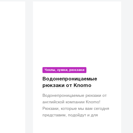
Чехлы, сумки, рюкзаки
Водонепроницаемые
рюкзаки от Knomo
Водонепроницаемые рюкзаки от
английской компании Knomo!
Рюкзаки, которые мы вам сегодня
представим, подойдут и для
прогулок, и для походов на работу.
Особенно, такие рюкзаки просто