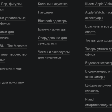
 Pop, фигурки,
Колонки и акустика
Шлем Apple Visio
шки
Наушники
Apple Watch, час
шки управляемые
аксессуары
Bluetooth адаптеры
тфоном
Браслеты и все 
Блютус-гарнитуры
авки для
спорта
изора
Оборудование для
Товары для здор
звукозаписи
U - The Monsters
Товары умного д
Чехлы и аксессуары
ание, творчество,
офиса
для наушников
ение
Видеорегистрато
тровелосипеды
Видеокамеры, оч
экшн-камеры
 для приставок
Цифровые ручки 
блокноты
Plaud
смартпереводчик