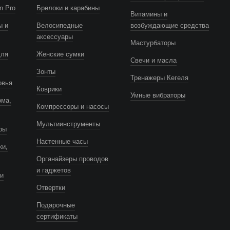
n Pro
Брелоки и карабины
Витамины и
ы и
Велосипедные
возбуждающие средства
аксессуары
Мастурбаторы
для
Женские сумки
Свечи и масла
Зонты
Тренажеры Кегеля
овья
Коврики
Умные вибраторы
ома,
Компрессоры и насосы
Мультиинструменты
ры
Настенные часы
ки,
Органайзеры проводов
и гаджетов
и
Отвертки
Подарочные
сертификаты