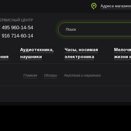
я
Аудиотехника, наушники
Часы, носимая электроника
Мелочи для жизни и отдыха
Адреса магазино
ЕРВИСНЫЙ ЦЕНТР
 495 960-14-54
 916 714-60-14
,
Аудиотехника,
Часы, носимая
Мелочи
ения
наушники
электроника
жизни 
Главная
Обзоры
Акустика и наушники