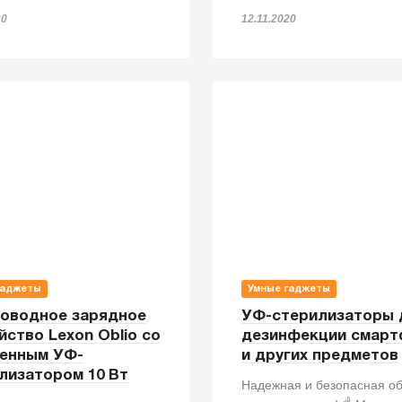
20
12.11.2020
гаджеты
Умные гаджеты
оводное зарядное
УФ-стерилизаторы 
йство Lexon Oblio со
дезинфекции смар
енным УФ-
и других предметов
лизатором 10 Вт
Надежная и безопасная о