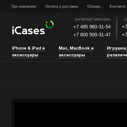
iPhone & iPad и аксессуары
Mac, MacBook и аксессуары
Игрушки, развлечени
Про компанию
Оплата и доставка
Обзоры
Контакты
ИНТЕРНЕТ МАГАЗИН
С
+7 495 960-31-54
+7
+7 800 500-31-47
+7
iPhone & iPad и
Mac, MacBook и
Игрушки
аксессуары
аксессуары
развлеч