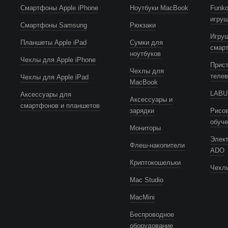
Смартфоны Apple iPhone
Ноутбуки MacBook
Funko
игру
Смартфоны Samsung
Рюкзаки
Игру
Планшеты Apple iPad
Сумки для
смар
ноутбуков
Чехлы для Apple iPhone
Прист
Чехлы для
телев
Чехлы для Apple iPad
MacBook
LABUB
Аксессуары для
Аксессуары и
смартфонов и планшетов
зарядки
Рисов
обуч
Мониторы
Элек
Флеш-накопители
ADO
Криптокошельки
Чехлы
Mac Studio
MacMini
Беспроводное
оборудование