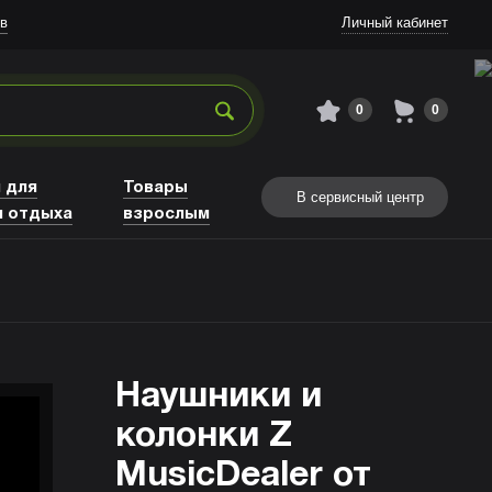
в
Личный кабинет
0
0
 для
Товары
В сервисный центр
и отдыха
взрослым
Наушники и
колонки Z
MusicDealer от