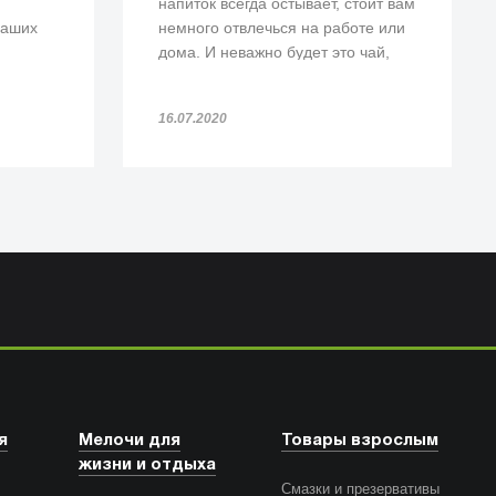
напиток всегда остывает, стоит вам
наших
немного отвлечься на работе или
дома. И неважно будет это чай,
или кофе.
енных
16.07.2020
я
Мелочи для
Товары взрослым
жизни и отдыха
Смазки и презервативы