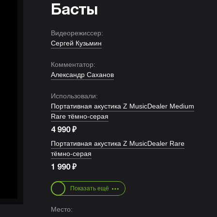
Басты
Видеорежиссер:
Сергей Кузьмин
Комментатор:
Александр Саханов
Использовали:
Портативная акустика Z MusicDealer Medium
Rare тёмно-серая
₽
4 990
Портативная акустика Z MusicDealer Rare
тёмно-серая
₽
1 990
Наушники Z MusicDealer S чёрные (ZMDH-
Показать ещё
SB)
₽
3 990
Место: