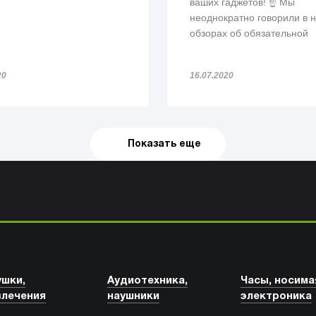
ваших гаджетов! ☝️ Мы
неоднократно говорили в 
обзорах об обязательной
обработке гаджетов после
посещения вами обществ
20
16.07.2020
мест.
Показать еще
ушки,
Аудиотехника,
Часы, носима
влечения
наушники
электроника