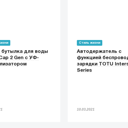
жизни
Стиль жизни
 бутылка для воды
Автодержатель с
Cap 2 Gen с УФ-
функцией беспрово
лизатором
зарядки TOTU Inters
Series
21
10.03.2021