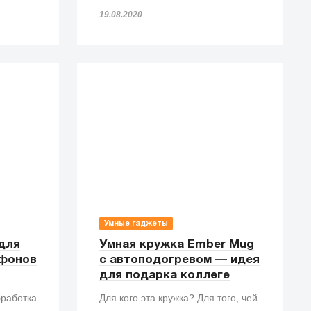
незаменимы, если попадете под
19.08.2020
дождь!
Умные гаджеты
для
Умная кружка Ember Mug
тфонов
с автоподогревом — идея
для подарка коллеге
бработка
Для кого эта кружка? Для того, чей