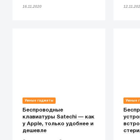
16.11.2020
12.11.20
Умные гаджеты
Умные 
Беспроводные
Беспр
клавиатуры Satechi — как
устро
у Apple, только удобнее и
встро
дешевле
стери