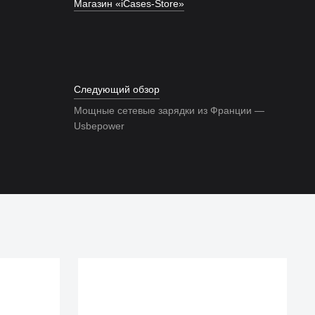
Беспроводные наушники Z MusicDealer S BT
Магазин «iCases-Store»
чёрные (ZMDH-SB-BT)
₽
3 990
Следующий обзор
Мощные сетевые зарядки из Франции —
Usbepower