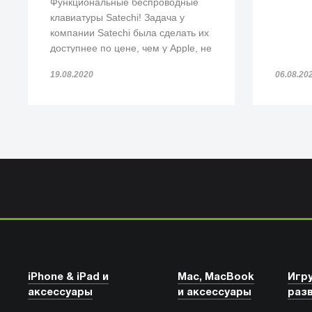
Функциональные беспроводные
клавиатуры Satechi! Задача у
компании Satechi была сделать их
доступнее по цене, чем у Apple, не
потеряв при этом в функционале.
19.08.2020
06.08.20
И мы думаем, что у Satechi это
получилось!
iPhone & iPad и
Mac, MacBook
Игр
аксессуары
и аксессуары
раз