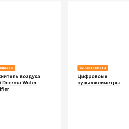
гаджеты
Умные гаджеты
нитель воздуха
Цифровоые
i Deerma Water
пульсоксиметры
fier