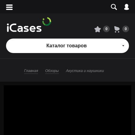
Вход
Регистрация
Сервисный центр
0
0
О магазине
Каталог товаров
Оплата и доставка
Главная
Обзоры
Акустика и наушники
Адреса магазинов
Вакансии
+7 495 960-31-54
+7 800 500-31-47