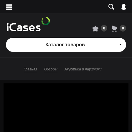
Вход
Регистрация
Сервисный центр
0
0
О магазине
Каталог товаров
Оплата и доставка
Главная
Обзоры
Акустика и наушники
Адреса магазинов
Вакансии
+7 495 960-31-54
+7 800 500-31-47