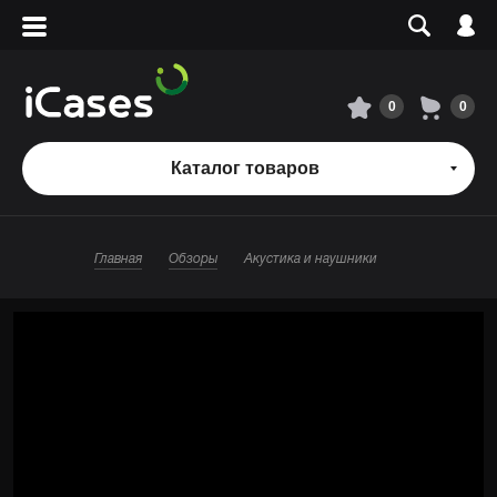
Вход
Регистрация
Сервисный центр
0
0
О магазине
Каталог товаров
Оплата и доставка
Главная
Обзоры
Акустика и наушники
Адреса магазинов
Вакансии
+7 495 960-31-54
+7 800 500-31-47