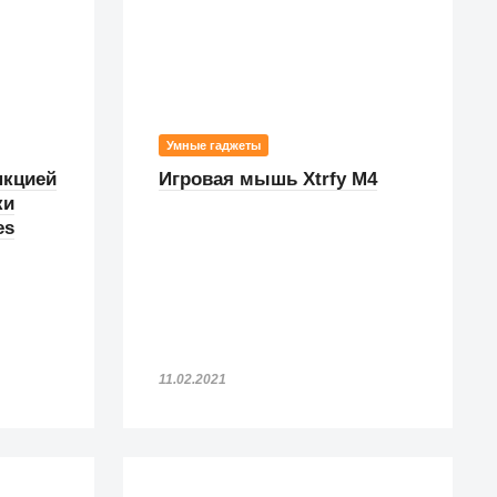
Умные гаджеты
нкцией
Игровая мышь Xtrfy M4
ки
es
11.02.2021