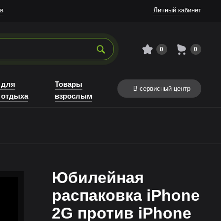
в
Личный кабинет
0
0
 для
Товары
В сервисный центр
 отдыха
взрослым
Юбилейная
распаковка iPhone
2G против iPhone