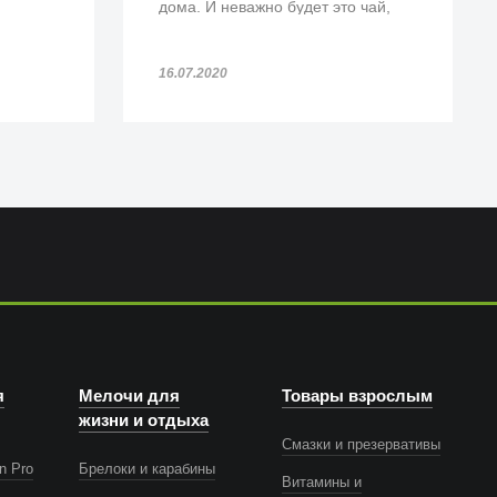
дома. И неважно будет это чай,
или кофе.
енных
16.07.2020
я
Мелочи для
Товары взрослым
жизни и отдыха
Смазки и презервативы
n Pro
Брелоки и карабины
Витамины и