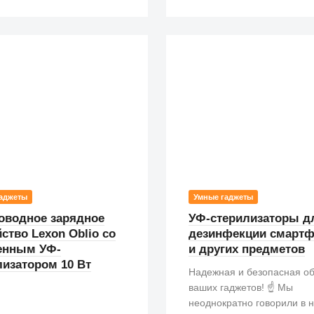
аджеты
Умные гаджеты
оводное зарядное
УФ-стерилизаторы д
ство Lexon Oblio со
дезинфекции смарт
енным УФ-
и других предметов
лизатором 10 Вт
Надежная и безопасная о
ваших гаджетов! ☝️ Мы
неоднократно говорили в 