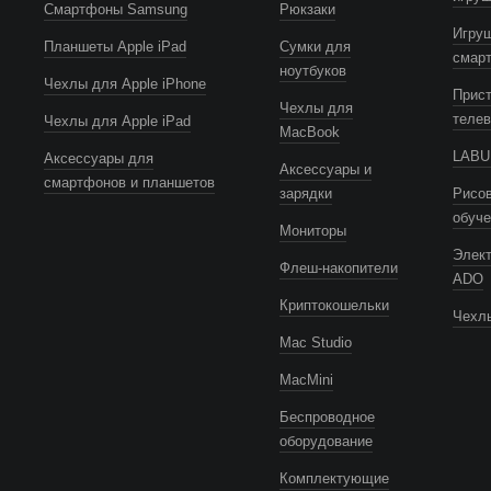
Смартфоны Samsung
Рюкзаки
Игру
Планшеты Apple iPad
Сумки для
смар
ноутбуков
Чехлы для Apple iPhone
Прист
Чехлы для
телев
Чехлы для Apple iPad
MacBook
LABUB
Аксессуары для
Аксессуары и
смартфонов и планшетов
зарядки
Рисов
обуч
Мониторы
Элек
Флеш-накопители
ADO
Криптокошельки
Чехлы
Mac Studio
MacMini
Беспроводное
оборудование
Комплектующие