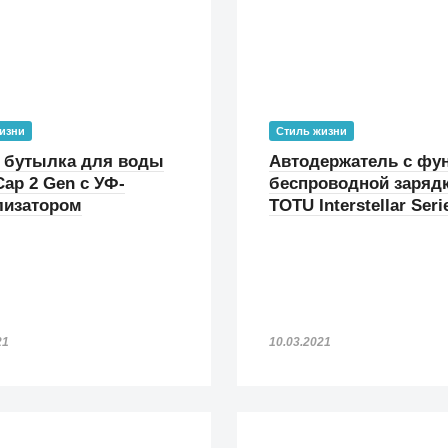
изни
Стиль жизни
 бутылка для воды
Автодержатель с фу
ap 2 Gen с УФ-
беспроводной заряд
лизатором
TOTU Interstellar Seri
21
10.03.2021