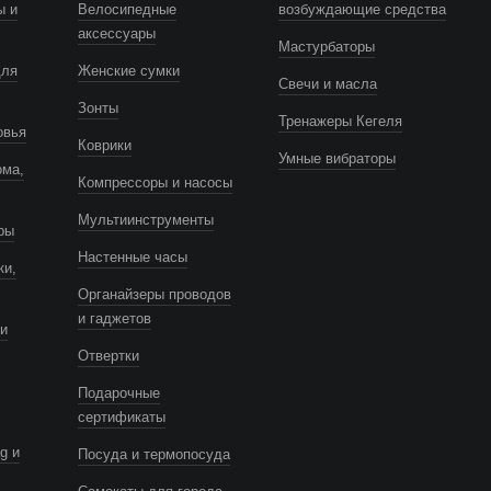
ы и
Велосипедные
возбуждающие средства
аксессуары
Мастурбаторы
для
Женские сумки
Свечи и масла
Зонты
Тренажеры Кегеля
овья
Коврики
Умные вибраторы
ома,
Компрессоры и насосы
Мультиинструменты
ры
Настенные часы
ки,
Органайзеры проводов
и гаджетов
и
Отвертки
Подарочные
сертификаты
g и
Посуда и термопосуда