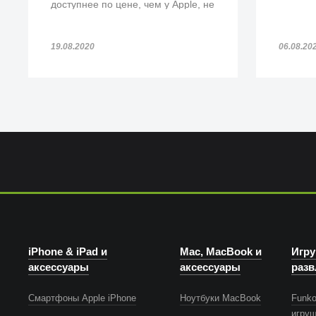
доступнее по цене, чем у Apple, не
потеряв при этом в функционале.
И мы думаем, что у Satechi это
19.08.2020
06.08.20
получилось!
iPhone & iPad и
Mac, MacBook и
Игру
аксессуары
аксессуары
разв
Смартфоны Apple iPhone
Ноутбуки MacBook
Funko
игру