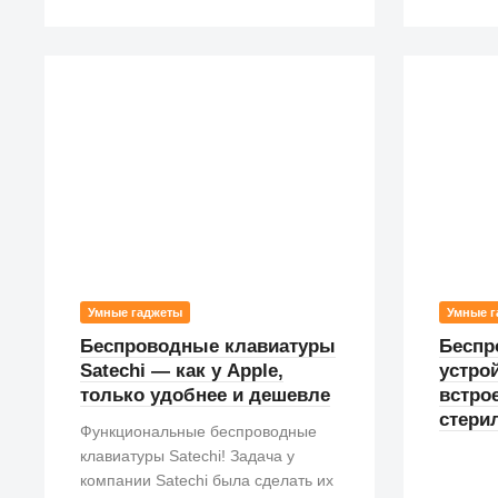
Умные гаджеты
Умные г
Беспроводные клавиатуры
Беспр
Satechi — как у Apple,
устрой
только удобнее и дешевле
встро
стери
Функциональные беспроводные
клавиатуры Satechi! Задача у
компании Satechi была сделать их