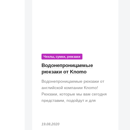
Чехлы, сумки, рюкзаки
Водонепроницаемые
рюкзаки от Knomo
Водонепроницаемые рюкзаки от
английской компании Knomo!
Рюкзаки, которые мы вам сегодня
представим, подойдут и для
прогулок, и для походов на работу.
Особенно, такие рюкзаки просто
незаменимы, если попадете под
19.08.2020
дождь!