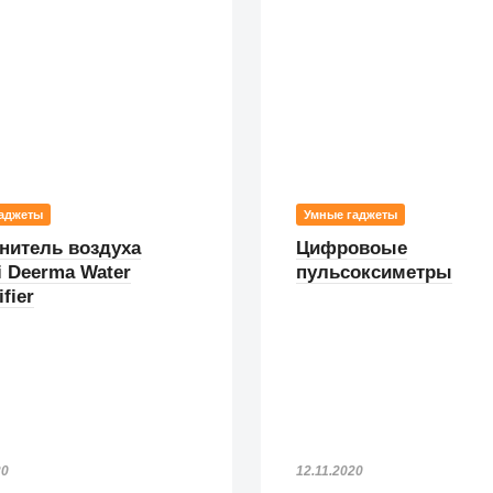
аджеты
Умные гаджеты
нитель воздуха
Цифровоые
i Deerma Water
пульсоксиметры
fier
20
12.11.2020