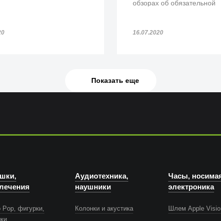
обзорах об обязательной
обработке гаджетов после
посещения вами обществ
20
16.07.2020
мест.
Показать еще
шки,
Аудиотехника,
Часы, носима
лечения
наушники
электроника
 Pop, фигурки,
Колонки и акустика
Шлем Apple Visio
шки