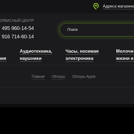
я
Аудиотехника, наушники
Часы, носимая электроника
Мелочи для жизни и отдыха
Адреса магазино
ЕРВИСНЫЙ ЦЕНТР
 495 960-14-54
 916 714-60-14
Аудиотехника,
Часы, носимая
Мелочи
ния
наушники
электроника
жизни и
Главная
Обзоры
Обзоры Apple