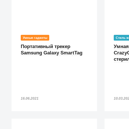
Умные гаджеты
Стиль ж
Портативный трекер
Умная
Samsung Galaxy SmartTag
CrazyC
стери
16.06.2021
10.03.20