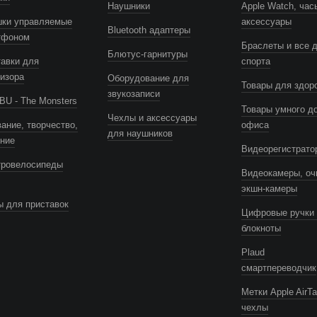
Наушники
Apple Watch, час
шки управляемые
аксессуары
Bluetooth адаптеры
тфоном
Браслеты и все 
Блютус-гарнитуры
авки для
спорта
изора
Оборудование для
Товары для здор
звукозаписи
U - The Monsters
Товары умного д
Чехлы и аксессуары
ание, творчество,
офиса
для наушников
ение
Видеорегистрато
тровелосипеды
Видеокамеры, оч
экшн-камеры
 для приставок
Цифровые ручки 
блокноты
Plaud
смартпереводчик
Метки Apple AirTa
чехлы