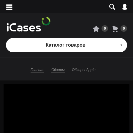
Вход
Регистрация
Сервисный центр
0
0
О магазине
Каталог товаров
Оплата и доставка
Главная
Обзоры
Обзоры Apple
Адреса магазинов
Вакансии
+7 495 960-31-54
+7 800 500-31-47