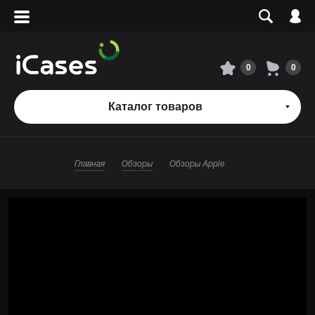
Вход
Регистрация
Сервисный центр
0
0
О магазине
Каталог товаров
Оплата и доставка
Главная
Обзоры
Обзоры Apple
Адреса магазинов
Вакансии
+7 495 960-31-54
+7 800 500-31-47