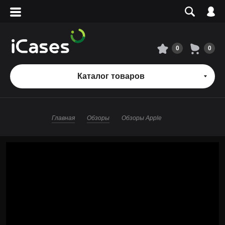
Вход
Регистрация
Сервисный центр
0
0
О магазине
Каталог товаров
Оплата и доставка
Главная
Обзоры
Обзоры Apple
Адреса магазинов
Вакансии
+7 495 960-31-54
+7 800 500-31-47