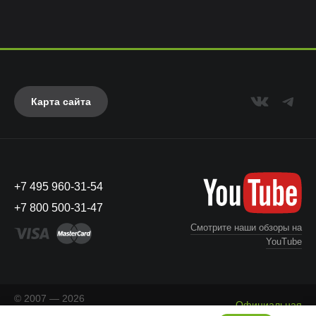
Карта сайта
+7 495 960-31-54
+7 800 500-31-47
Смотрите наши обзоры на
YouTube
© 2007 — 2026
Официальная
«Айкейсес»
. Все права
Что с моим заказом?