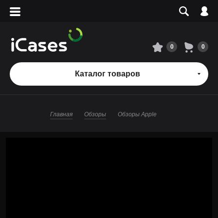
Вход
Регистрация
Сервисный центр
0
0
О магазине
Каталог товаров
Оплата и доставка
Главная
Обзоры
Обзоры Apple
Адреса магазинов
Вакансии
+7 495 960-31-54
+7 800 500-31-47