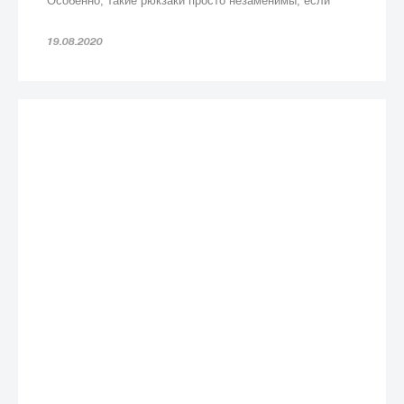
Особенно, такие рюкзаки просто незаменимы, если
попадете под дождь!
19.08.2020