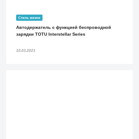
890
₽
Респираторы 3M Aura 9332+ класса защиты FFP3 с клапаном
(2 шт)
Стиль жизни
2 990
₽
Автодержатель с функцией беспроводной
Набор FallOut антисептическая жидкость SwissPlus 500 мл +
зарядки TOTU Interstellar Series
3 чехла для лица Алина-210 FFP2
1 990
₽
10.03.2021
Защитная маска KN95 класса защиты FFP2 (1 шт)
190
₽
Антибактериальный гель Emansi с увлажняющим действием
для рук 200 мл
790
₽
Жидкость для рук с антибактериальным эффектом «Свисс
Плюс» (Swiss Plus) - 1000 мл
690
₽
Защитная маска KN95 класса защиты FFP2 (20 шт)
1 690
₽
Жидкость для рук с антибактериальным эффектом и