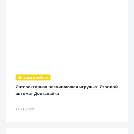
Жидкость для рук с антибактериальным эффектом и
экстрактом благовоний Swiss Plus 2.0 - 350 мл
490
₽
Респиратор 3M Aura 9332+ класса защиты FFP3 с клапаном
(1 шт)
1 490
₽
Очки защитные закрытые MAX1102 прозрачные (1 шт)
590
₽
Гигиенический антисептический лосьон Toy Cleaner Lola toys
110 мл
498
₽
Игрушки и роботы
Антибактериальный спрей Emansi с увлажняющим
Интерактивная развивающая игрушка: Игровой
действием для рук 150 мл
автомат Доставайка
290
₽
Очищающий комплект для сенсорных экранов Monster
16.11.2020
CleanTouch Pen
990
₽