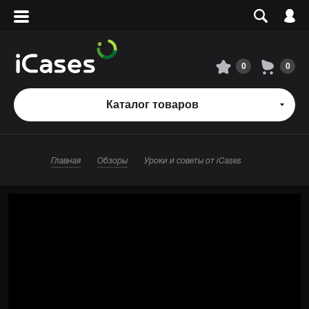
Вход
Регистрация
Сервисный центр
0
0
О магазине
Каталог товаров
Оплата и доставка
Главная
Обзоры
Уроки и советы от iCases
Адреса магазинов
Вакансии
+7 495 960-31-54
+7 800 500-31-47