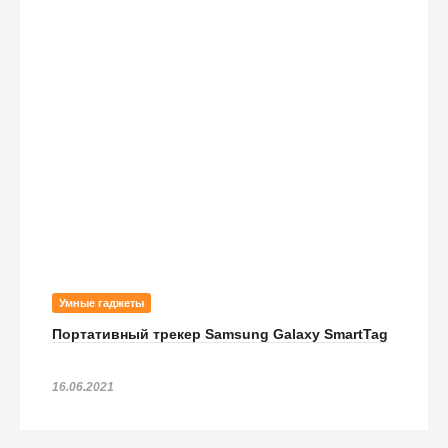
1 990
₽
Респиратор 3M - 8132 FFP3 белый (1 шт)
1 190
₽
Очки защитные закрытые с прямой вентиляцией Сибртех
зелёные (1 шт)
690
₽
Очки защитные с боковой вентиляцией BLACKSTAR
прозрачные (1 шт)
190
₽
Жидкость для рук с антибактериальным эффектом «Свисс
Плюс» (Swiss Plus) с распылителем - 100 мл
480
₽
Умные гаджеты
Респираторы многоразовые Алина 216 - FFp2 класс защиты
Портативный трекер Samsung Galaxy SmartTag
2 шт
2 390
₽
16.06.2021
Набор "Антимикроб" антисептических гелей: Swiss Plus 500
мл + EMANSI 180 мл + Swiss Plus 100 мл + Toy Cleaner 110