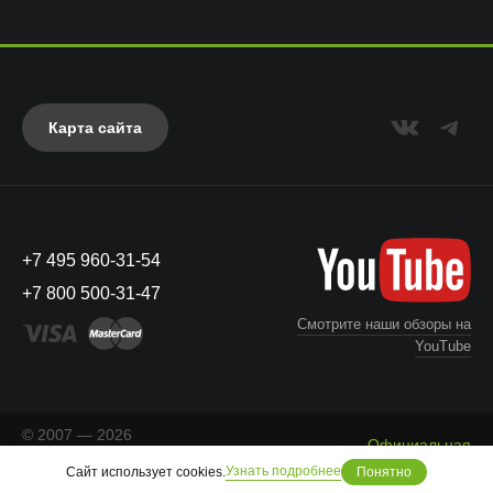
Карта сайта
+7 495 960-31-54
+7 800 500-31-47
Смотрите наши обзоры на
YouTube
© 2007 — 2026
Официальная
«Айкейсес»
. Все права
Что с моим заказом?
информация
Узнать подробнее
Сайт использует cookies.
защищены.
Понятно