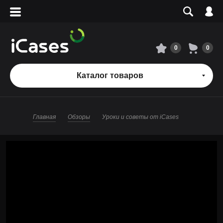
Вход
Регистрация
Сервисный центр
0
0
О магазине
Каталог товаров
Оплата и доставка
Главная
Обзоры
Уроки и советы от iCases
Адреса магазинов
Вакансии
+7 495 960-31-54
+7 800 500-31-47