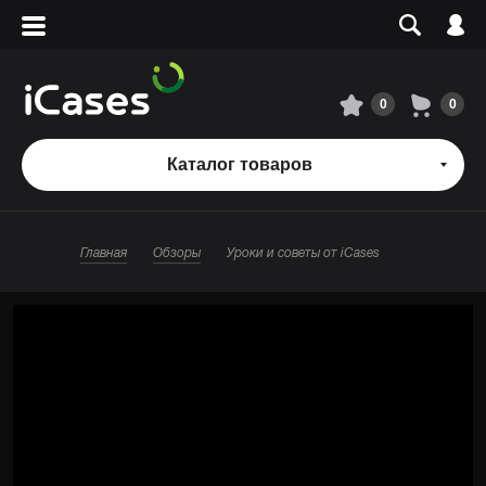
Вход
Регистрация
Сервисный центр
0
0
О магазине
Каталог товаров
Оплата и доставка
Главная
Обзоры
Уроки и советы от iCases
Адреса магазинов
Вакансии
+7 495 960-31-54
+7 800 500-31-47