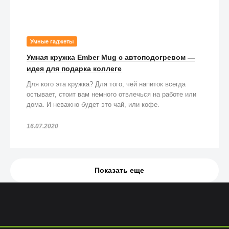
Умные гаджеты
Умная кружка Ember Mug с автоподогревом —
идея для подарка коллеге
Для кого эта кружка? Для того, чей напиток всегда
остывает, стоит вам немного отвлечься на работе или
дома. И неважно будет это чай, или кофе.
16.07.2020
Показать еще