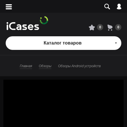
Вход
Регистрация
Сервисный центр
0
0
О магазине
Каталог товаров
Оплата и доставка
Главная
Обзоры
Обзоры Android устройств
Адреса магазинов
Вакансии
+7 495 960-31-54
+7 800 500-31-47