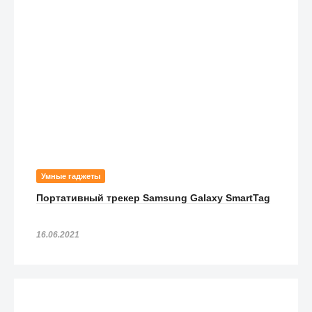
Чехол Ozaki O!coat-Worldpass для Samsung Galaxy S4 ОАЭ
190
₽
Чехол Ozaki O!coat-Worldpass для Samsung Galaxy S4
Франция
190
₽
Умные гаджеты
Портативный трекер Samsung Galaxy SmartTag
16.06.2021