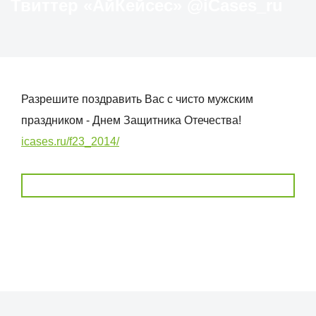
Твиттер «АйКейсес» ‏@iCases_ru
Разрешите поздравить Вас с чисто мужским
праздником - Днем Защитника Отечества!
icases.ru/f23_2014/