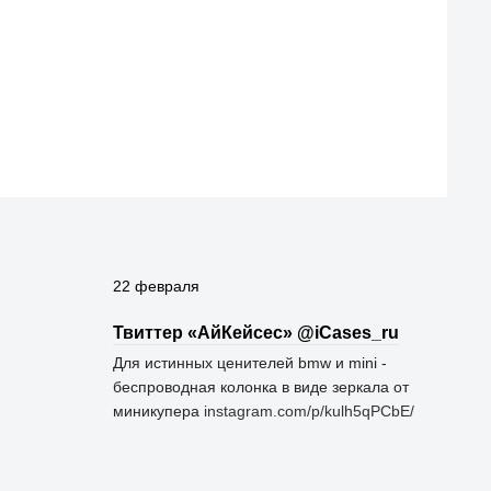
22 февраля
Твиттер «АйКейсес» ‏@iCases_ru
Для истинных ценителей bmw и mini -
беспроводная колонка в виде зеркала от
миникупера
instagram.com/p/kulh5qPCbE/