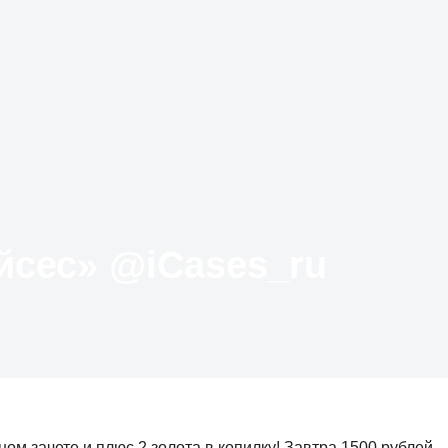
Твиттер «АйКейсес» ‏@iCases_ru
ом зачете и плюс 2 золота в копилку! Завтра 1500 рублей