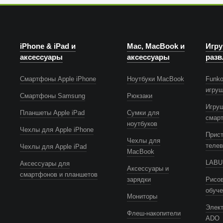
iPhone & iPad и
Mac, MacBook и
Игру
аксессуары
аксессуары
разв
Смартфоны Apple iPhone
Ноутбуки MacBook
Funko
игру
Смартфоны Samsung
Рюкзаки
Игру
Планшеты Apple iPad
Сумки для
смар
ноутбуков
Чехлы для Apple iPhone
Прист
Чехлы для
телев
Чехлы для Apple iPad
MacBook
LABUB
Аксессуары для
Аксессуары и
смартфонов и планшетов
зарядки
Рисов
обуч
Мониторы
Элек
Флеш-накопители
ADO