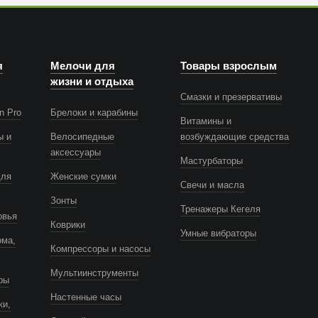
я
Мелочи для
Товары взрослым
жизни и отдыха
Смазки и презервативы
n Pro
Брелоки и карабины
Витамины и
ы и
Велосипедные
возбуждающие средства
аксессуары
Мастурбаторы
для
Женские сумки
Свечи и масла
Зонты
Тренажеры Кегеля
овья
Коврики
Умные вибраторы
ома,
Компрессоры и насосы
Мультиинструменты
ры
Настенные часы
ки,