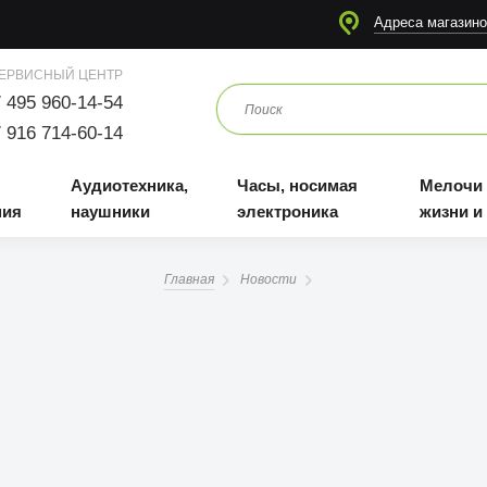
я
Аудиотехника, наушники
Часы, носимая электроника
Мелочи для жизни и отдыха
Адреса магазино
ЕРВИСНЫЙ ЦЕНТР
 495 960-14-54
 916 714-60-14
Аудиотехника,
Часы, носимая
Мелочи
ния
наушники
электроника
жизни и
Главная
Новости