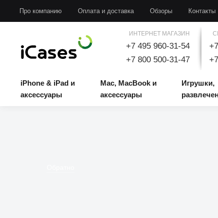
iPhone & iPad и аксессуары
Mac, MacBook и аксессуары
Игрушки, развлечени
Про компанию
Оплата и доставка
Обзоры
Контакты
ИНТЕРНЕТ МАГАЗИН
С
+7 495 960-31-54
+7
+7 800 500-31-47
+7
iPhone & iPad и
Mac, MacBook и
Игрушки,
аксессуары
аксессуары
развлече
Обратно