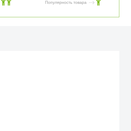
Популярность товара
Й МАГАЗИН
еска iCases