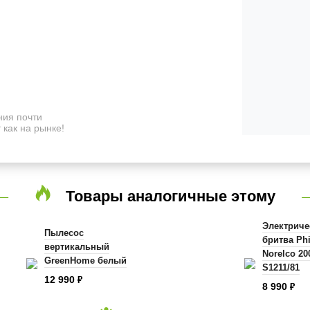
ия почти
 как на рынке!
Товары аналогичные этому
Электриче
Пылесос
бритва Phi
вертикальный
Norelco 20
GreenHome белый
S1211/81
12 990
₽
8 990
₽