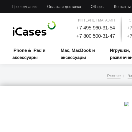
iPhone & iPad и аксессуары
Mac, MacBook и аксессуары
Игрушки, развлечени
Про компанию
Оплата и доставка
Обзоры
Контакты
ИНТЕРНЕТ МАГАЗИН
С
+7 495 960-31-54
+7
+7 800 500-31-47
+7
iPhone & iPad и
Mac, MacBook и
Игрушки,
аксессуары
аксессуары
развлече
Главная
Ча