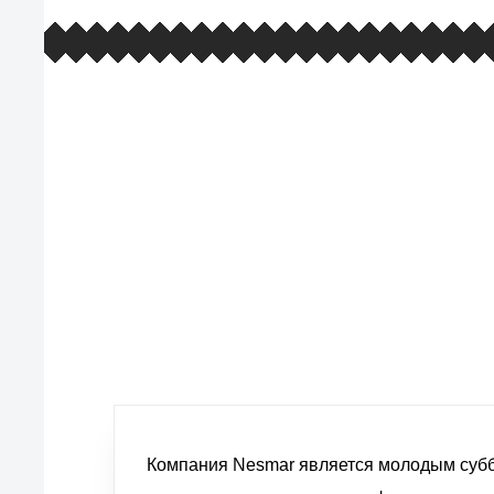
европейские стандарты качества
товаров, услуг и обслуживания
Компания Nesmar является молодым субб