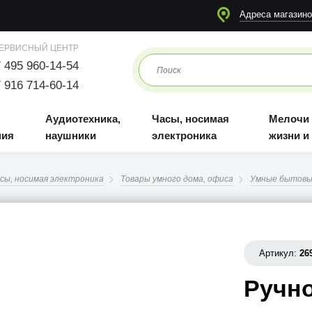
я
Аудиотехника, наушники
Часы, носимая электроника
Мелочи для жизни и отдыха
Адреса магазино
ЕРВИСНЫЙ ЦЕНТР
 495 960-14-54
 916 714-60-14
Аудиотехника,
Часы, носимая
Мелочи
ния
наушники
электроника
жизни и
сы, носимая электроника
Товары умного дома, офиса
Умные бытовы
Артикул:
26
Ручно