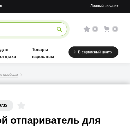
в
Личный кабинет
0
0
 для
Товары
В сервисный центр
 отдыха
взрослым
е приборы
9735
й отпариватель для