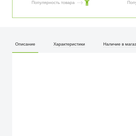
Популярность товара
Поп
Фен Xiaomi
Compact Hair Dryer
H101 (White) EU
Белый
Описание
Характеристики
Наличие в мага
2 890
₽
Популярность товара
Поп
ПЕРВЫЙ О
улица Барк