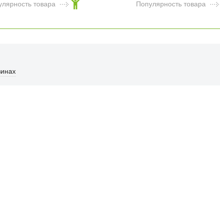
улярность товара
Популярность товара
Робот-пылесос
Xiaomi Robot
Vacuum X20+
зинах
55 000
₽
улярность товара
ФИЦИАЛЬНЫЙ РОЗНИЧНЫ
лая, дом 10, ТЦ «Вкусные сезоны», выв