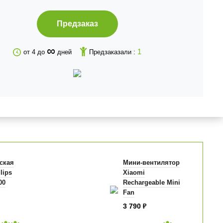
Предзаказ
∞
1
от 4 до
дней
Предзаказали :
ская
Мини-вентилятор
lips
Xiaomi
00
Rechargeable Mini
Fan
3 790
₽