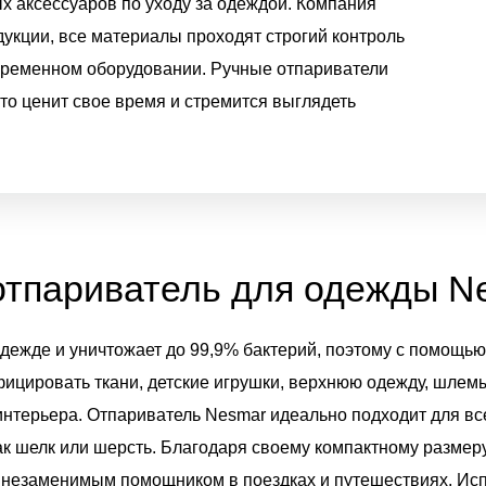
 аксессуаров по уходу за одеждой. Компания
дукции, все материалы проходят строгий контроль
овременном оборудовании. Ручные отпариватели
кто ценит свое время и стремится выглядеть
отпариватель для одежды N
одежде и уничтожает до 99,9% бактерий, поэтому с помощь
ицировать ткани, детские игрушки, верхнюю одежду, шлемы
интерьера. Отпариватель Nesmar идеально подходит для все
ак шелк или шерсть. Благодаря своему компактному размер
 незаменимым помощником в поездках и путешествиях. Ис