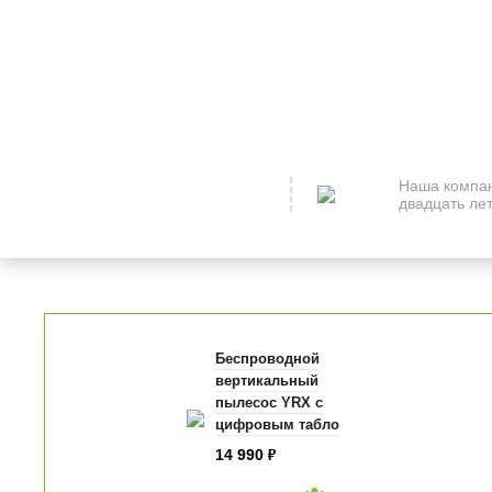
Наша компан
двадцать лет
Беспроводной
вертикальный
пылесос YRX с
цифровым табло
14 990
₽