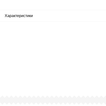
Характеристики
Почему люди выбирают
именно нас?
Все просто — мы сертифицированный
партнер известных мировых
производителей.