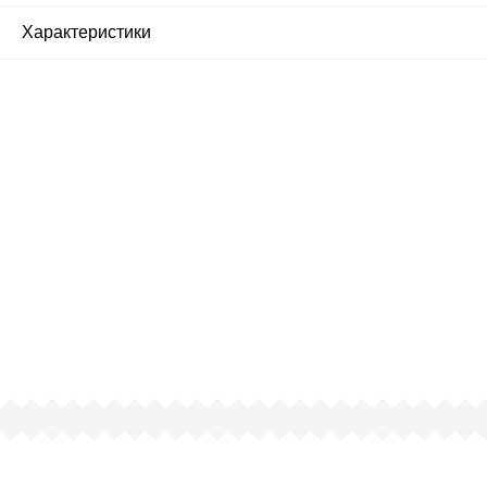
Характеристики
Почему люди выбирают
именно нас?
Все просто — мы сертифицированный
партнер известных мировых
производителей.