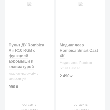
Пульт ДУ Rombica
Медиаплеер
Air R10 RGB с
Rombica Smart Cast
функцией
4K
аэромыши и
Медиаплеер Rombica
клавиатурой
Smart Cast 4K
клавиатура qwerty с
2 490
₽
кириллицей
990
₽
оставить
оставить
предзаказ
предзаказ