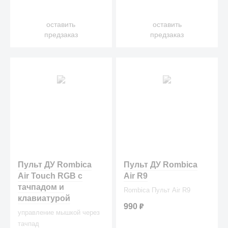
оставить
оставить
предзаказ
предзаказ
Пульт ДУ Rombica
Пульт ДУ Rombica
Air Touch RGB с
Air R9
тачпадом и
Rombica Пульт Air R9
клавиатурой
990
₽
управление мышкой через
тачпад