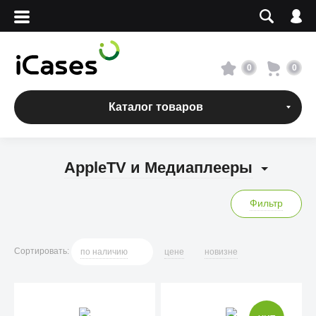
Вход
Регистрация
Сервисный центр
0
0
О магазине
Каталог товаров
Оплата и доставка
AppleTV и Медиаплееры
Адреса магазинов
Фильтр
Вакансии
Сортировать
:
по
наличию
цене
новизне
+7 495 960-31-54
+7 800 500-31-47