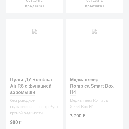
оставить
оставить
предзаказ
предзаказ
Пульт ДУ Rombica
Медиаплеер
Air R8 с функцией
Rombica Smart Box
аэромыши
H4
беспроводное
Медиаплеер Rombica
подключение — не требует
Smart Box H4
прямой видимости
3 790
₽
990
₽