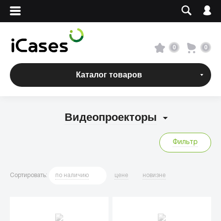
Вход
Регистрация
Сервисный центр
0
0
О магазине
Каталог товаров
Оплата и доставка
Видеопроекторы
Адреса магазинов
Фильтр
Вакансии
Сортировать
:
по
наличию
цене
новизне
+7 495 960-31-54
+7 800 500-31-47