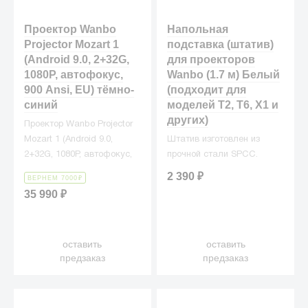
Проектор Wanbo
Напольная
Projector Mozart 1
подставка (штатив)
(Android 9.0, 2+32G,
для проекторов
1080P, автофокус,
Wanbo (1.7 м) Белый
900 Ansi, EU) тёмно-
(подходит для
синий
моделей T2, T6, X1 и
других)
Проектор Wanbo Projector
Mozart 1 (Android 9.0,
Штатив изготовлен из
2+32G, 1080P, автофокус,
прочной стали SPCC.
900 Ansi, EU, тёмно-синий)
2 390
₽
ВЕРНЕМ 7000
₽
35 990
₽
оставить
оставить
предзаказ
предзаказ