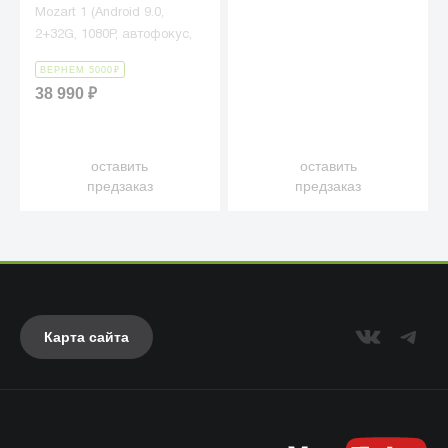
Mozart 1 (Android 9.0,
2+32G, 1080P, автофокус,
900 Ansi, EU, белый,
ВЕРНЕМ 5000
₽
WPB81)
38 990
₽
оставить
оставить
предзаказ
предзаказ
Карта сайта