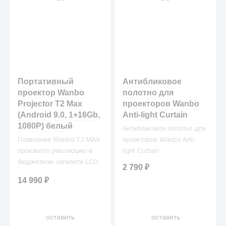
Портативный
Антибликовое
проектор Wanbo
полотно для
Projector T2 Max
проекторов Wanbo
(Android 9.0, 1+16Gb,
Anti-light Curtain
1080P) белый
Антибликовое полотно для
Появление Wanbo T2 MAX
проекторов Wanbo Anti-
произвело революцию в
light Curtain
бюджетном сегменте LCD
2 790
₽
проекторов, став одной из
14 990
₽
самых популярных
моделей на рынке.
оставить
оставить