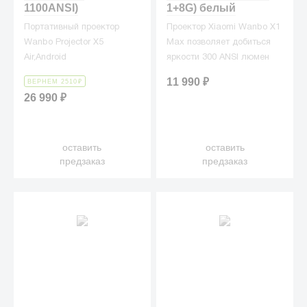
1100ANSI)
1+8G) белый
Портативный проектор
Проектор Xiaomi Wanbo X1
Wanbo Projector X5
Max позволяет добиться
Air,Android
яркости 300 ANSI люмен
9.0,2+32G,1080P,Auto-Focus,
при контрастности 2000:1
11 990
₽
ВЕРНЕМ 2510
₽
1100ANSI, EU
26 990
₽
оставить
оставить
предзаказ
предзаказ