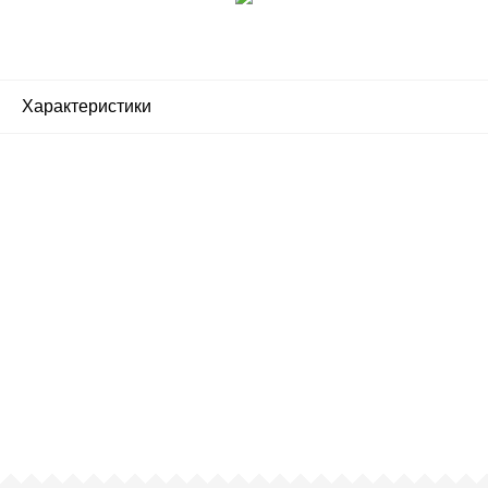
Характеристики
Почему люди выбирают
именно нас?
Все просто — мы сертифицированный
партнер известных мировых
производителей.