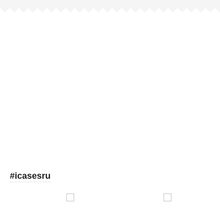
Picooc
#icasesru