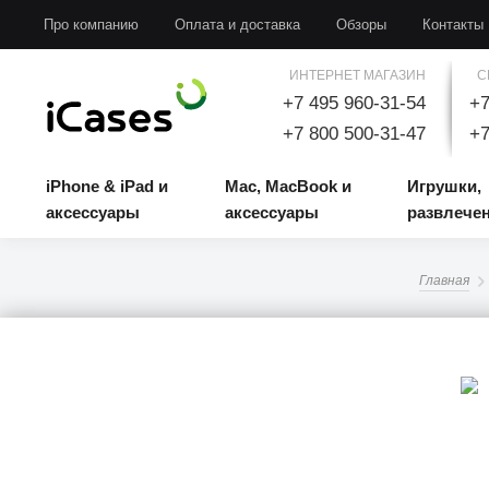
iPhone & iPad и аксессуары
Mac, MacBook и аксессуары
Игрушки, развлечени
Про компанию
Оплата и доставка
Обзоры
Контакты
ИНТЕРНЕТ МАГАЗИН
С
+7 495 960-31-54
+7
+7 800 500-31-47
+7
iPhone & iPad и
Mac, MacBook и
Игрушки,
аксессуары
аксессуары
развлече
Главная