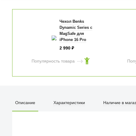
Чехол Benks
Dynamic Series с
MagSafe для
iPhone 16 Pro
город Гонконг
2 990
₽
Популярность товара
Поп
Описание
Характеристики
Наличие в мага