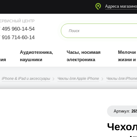
я
Аудиотехника, наушники
Часы, носимая электроника
Мелочи для жизни и отдыха
Адреса магазино
ЕРВИСНЫЙ ЦЕНТР
 495 960-14-54
 916 714-60-14
Аудиотехника,
Часы, носимая
Мелочи
ния
наушники
электроника
жизни и
iPhone & iPad и аксессуары
Чехлы для Apple iPhone
Чехлы для iPhone
Артикул:
26
Чехол