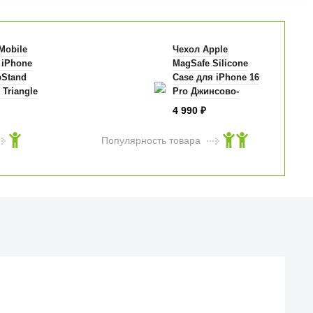
Mobile
Чехол Apple
 iPhone
MagSafe Silicone
pStand
Case для iPhone 16
 Triangle
Pro Джинсово-
etal logo
синий (Denim)
4 990
₽
Популярность товара