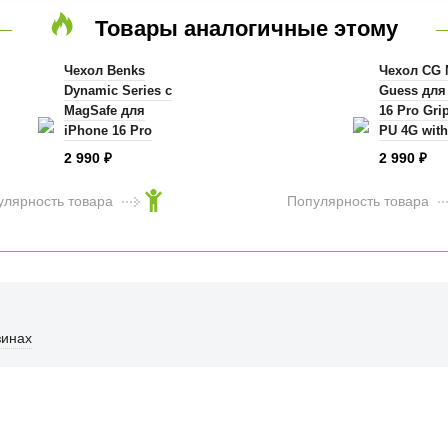
Товары аналогичные этому
Чехол Benks
Чехол CG 
Dynamic Series с
Guess для
MagSafe для
16 Pro Gri
iPhone 16 Pro
PU 4G with
город Лондон
Diamond m
2 990
2 990
₽
₽
Hard Black
улярность товара
Популярность товара
зинах