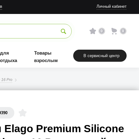
в
Личный кабинет
0
0
 для
Товары
В сервисный центр
 отдыха
взрослым
 16 Pro
9390
 Elago Premium Silicone