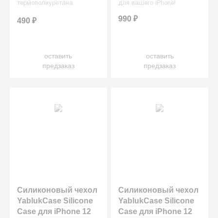
термополиуретана
для вашего iPhone!
(жидкого силикона), что
990
₽
490
₽
делает их превосходными
защитниками для вашего
iPhone от ежедневных
оставить
оставить
неприятностей.
предзаказ
предзаказ
Силиконовый чехол
Силиконовый чехол
YablukCase Silicone
YablukCase Silicone
Case для iPhone 12
Case для iPhone 12