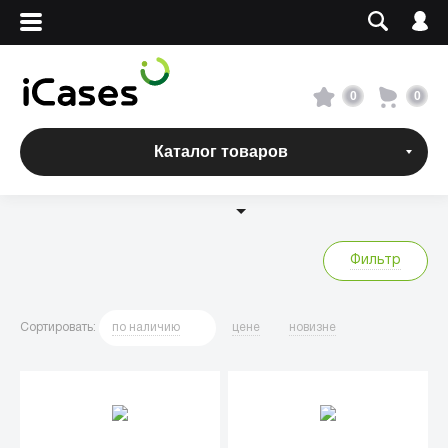
Вход
Регистрация
Сервисный центр
0
0
О магазине
Каталог товаров
Оплата и доставка
Адреса магазинов
Фильтр
Вакансии
Сортировать
:
по
наличию
цене
новизне
+7 495 960-31-54
+7 800 500-31-47