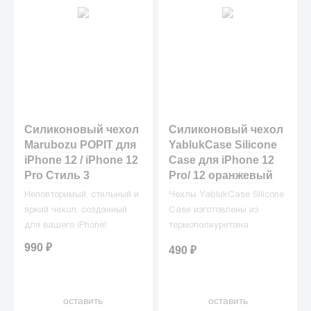
Силиконовый чехол
Силиконовый чехол
Marubozu POPIT для
YablukCase Silicone
iPhone 12 / iPhone 12
Case для iPhone 12
Pro Стиль 3
Pro/ 12 оранжевый
Неповторимый, стильный и
Чехлы YablukCase Silicone
яркий чехол, созданный
Case изготовлены из
для вашего iPhone!
термополиуретана
(жидкого силикона), что
990
₽
490
₽
делает их превосходными
защитниками для вашего
iPhone от ежедневных
оставить
оставить
неприятностей.