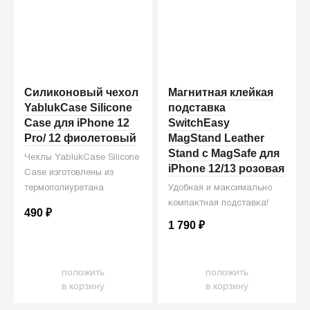
Силиконовый чехол
Магнитная клейкая
YablukCase Silicone
подставка
Case для iPhone 12
SwitchEasy
Pro/ 12 фиолетовый
MagStand Leather
Stand с MagSafe для
Чехлы YablukCase Silicone
iPhone 12/13 розовая
Case изготовлены из
термополиуретана
Удобная и максимально
(жидкого силикона), что
компактная подставка!
490
₽
делает их превосходными
1 790
₽
защитниками для вашего
iPhone от ежедневных
неприятностей.
положить
положить
в корзину
в корзину