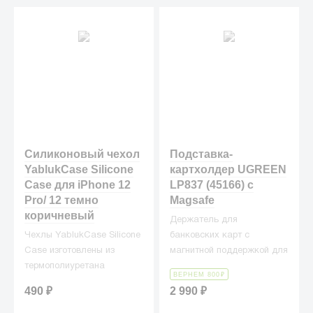
Силиконовый чехол
Подставка-
YablukCase Silicone
картхолдер UGREEN
Case для iPhone 12
LP837 (45166) с
Pro/ 12 темно
Magsafe
коричневый
Держатель для
Чехлы YablukCase Silicone
банковских карт с
Case изготовлены из
магнитной поддержкой для
термополиуретана
телефона UGREEN LP837
ВЕРНЕМ 800
₽
(жидкого силикона), что
(45166) Magnetic Wallet
490
₽
2 990
₽
делает их превосходными
with Stand & Phone Grip.
защитниками для вашего
Цвет: черный