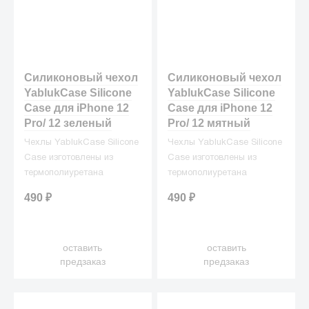
Силиконовый чехол
Силиконовый чехол
YablukCase Silicone
YablukCase Silicone
Case для iPhone 12
Case для iPhone 12
Pro/ 12 зеленый
Pro/ 12 мятный
Чехлы YablukCase Silicone
Чехлы YablukCase Silicone
Case изготовлены из
Case изготовлены из
термополиуретана
термополиуретана
(жидкого силикона), что
(жидкого силикона), что
490
₽
490
₽
делает их превосходными
делает их превосходными
защитниками для вашего
защитниками для вашего
iPhone от ежедневных
iPhone от ежедневных
оставить
оставить
неприятностей.
неприятностей.
предзаказ
предзаказ