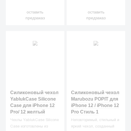
iPhone от ежедневных
оставить
оставить
неприятностей.
предзаказ
предзаказ
Силиконовый чехол
Силиконовый чехол
YablukCase Silicone
Marubozu POPIT для
Case для iPhone 12
iPhone 12 / iPhone 12
Pro/ 12 желтый
Pro Стиль 1
Чехлы YablukCase Silicone
Неповторимый, стильный и
Case изготовлены из
яркий чехол, созданный