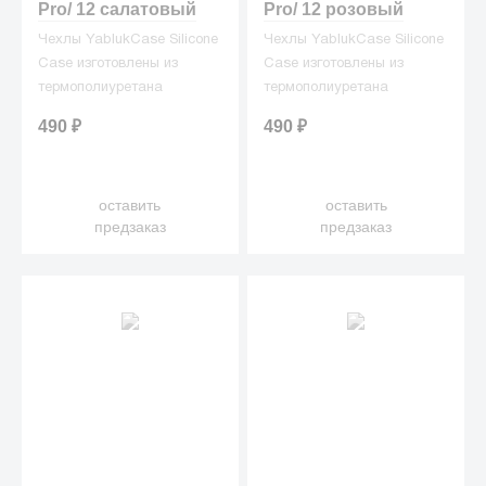
Pro/ 12 салатовый
Pro/ 12 розовый
Чехлы YablukCase Silicone
Чехлы YablukCase Silicone
Case изготовлены из
Case изготовлены из
термополиуретана
термополиуретана
(жидкого силикона), что
(жидкого силикона), что
490
₽
490
₽
делает их превосходными
делает их превосходными
защитниками для вашего
защитниками для вашего
iPhone от ежедневных
iPhone от ежедневных
оставить
оставить
неприятностей.
неприятностей.
предзаказ
предзаказ