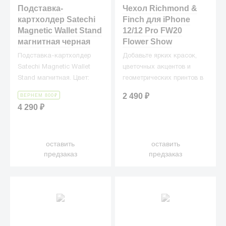
Подставка-
Чехол Richmond &
картхолдер Satechi
Finch для iPhone
Magnetic Wallet Stand
12/12 Pro FW20
магнитная черная
Flower Show
Подставка-картхолдер
Добавьте ярких красок,
Satechi Magnetic Wallet
цветочных акцентов и
Stand магнитная. Цвет:
геометрических принтов в
черный
«гардероб» вашего
2 490
₽
ВЕРНЕМ 800
₽
любимого iPhone нового
4 290
₽
поколения.
оставить
оставить
предзаказ
предзаказ