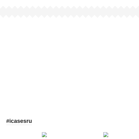
Picooc
#icasesru