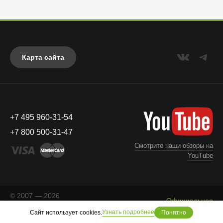
Карта сайта
+7 495 960-31-54
UAG
+7 800 500-31-47
Смотрите наши обзоры на
YouTube
© 2007 — 2026
Официальная
«Айкейсес»
. Все права
Что с моим заказом?
информация
Узнать подробнее
Сайт использует cookies.
Понятно
защищены.