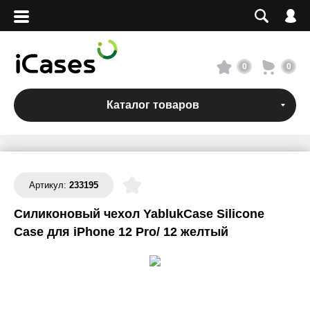
Вход
Регистрация
Сервисный центр
0
0
О магазине
Каталог товаров
Оплата и доставка
Адреса магазинов
Артикул:
233195
Силиконовый чехол YablukCase Silicone
Вакансии
Case для iPhone 12 Pro/ 12 желтый
+7 495 960-31-54
+7 800 500-31-47