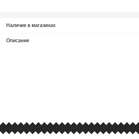
Наличие в магазинах
Описание
ПЕРВЫЙ ОФИЦИАЛЬНЫЙ
РОЗНИЧНЫЙ МАГАЗИН
улица Барклая, дом 10, ТЦ «Вкусные сезоны»,
вывеска iCases