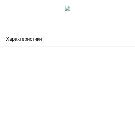
Характеристики
Почему люди выбирают
именно нас?
Все просто — мы сертифицированный
партнер известных мировых
производителей.