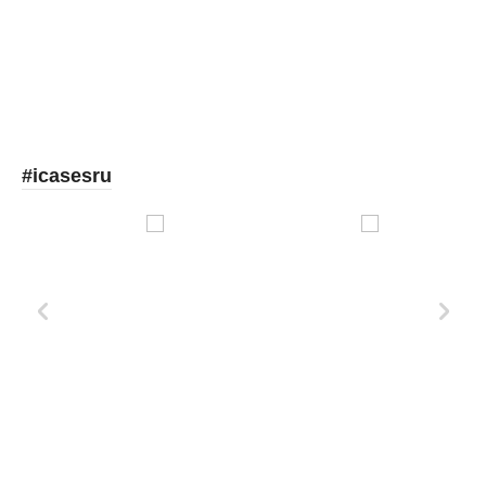
#icasesru
Xd Design