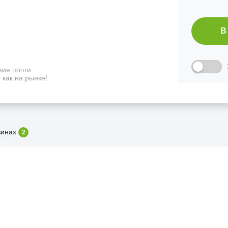
В
ия почти
 как на рынке!
зинах
2
ФИЦИАЛЬНЫЙ РОЗНИЧНЫ
лая, дом 10, ТЦ «Вкусные сезоны», выв