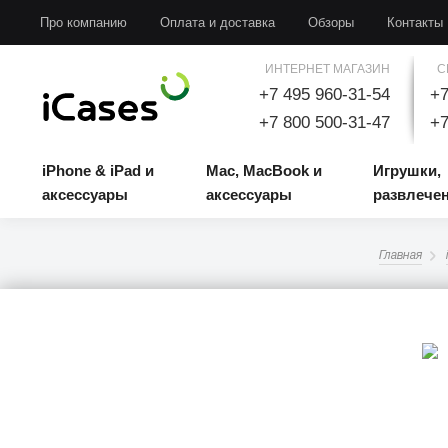
iPhone & iPad и аксессуары
Mac, MacBook и аксессуары
Игрушки, развлечени
Про компанию
Оплата и доставка
Обзоры
Контакты
ИНТЕРНЕТ МАГАЗИН
С
+7 495 960-31-54
+7
+7 800 500-31-47
+7
iPhone & iPad и
Mac, MacBook и
Игрушки,
аксессуары
аксессуары
развлече
Главная