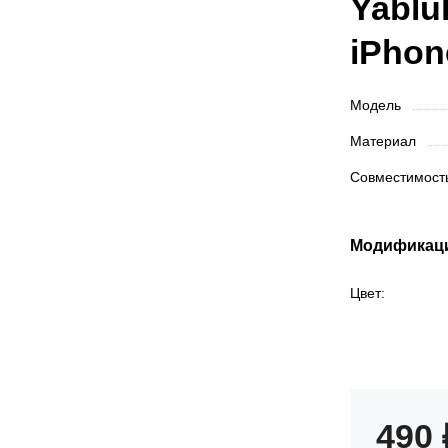
Yablu
iPhon
Модель
Материал
Совместимос
Модификац
Цвет:
490