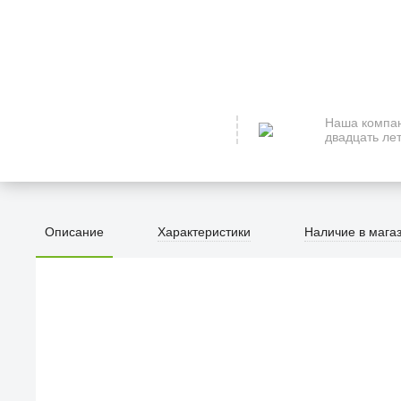
Наша компан
двадцать лет
Описание
Характеристики
Наличие в мага
ПЕРВЫЙ О
улица Барк