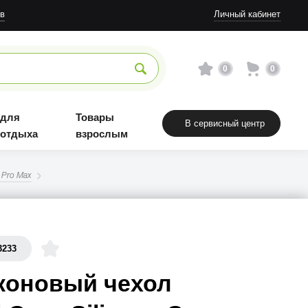
в
Личный кабинет
0
0
 для
Товары
В сервисный центр
 отдыха
взрослым
 Pro Max
3233
коновый чехол