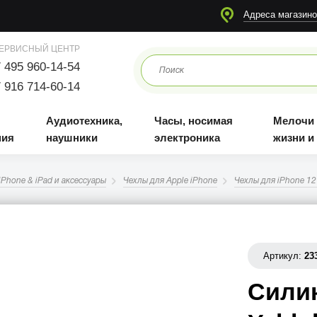
я
Аудиотехника, наушники
Часы, носимая электроника
Мелочи для жизни и отдыха
Адреса магазино
ЕРВИСНЫЙ ЦЕНТР
 495 960-14-54
 916 714-60-14
Аудиотехника,
Часы, носимая
Мелочи
ния
наушники
электроника
жизни и
iPhone & iPad и аксессуары
Чехлы для Apple iPhone
Чехлы для iPhone 12
Артикул:
23
Сили