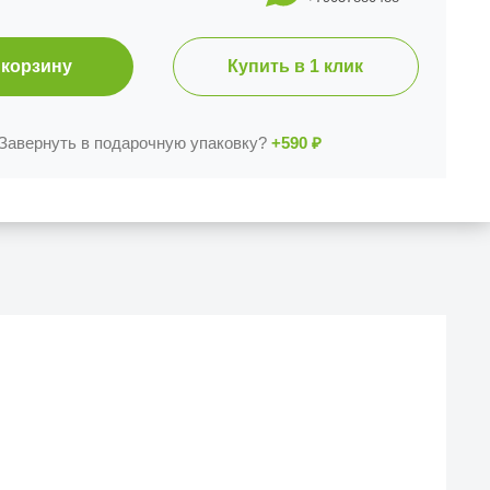
 корзину
Купить в 1 клик
Завернуть в подарочную упаковку?
+590
₽
Й МАГАЗИН
еска iCases