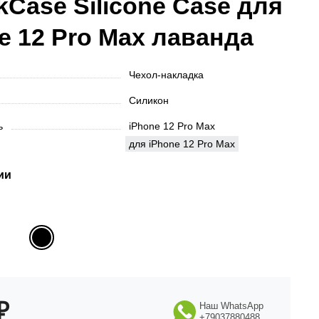
kCase Silicone Case для
e 12 Pro Max лаванда
Чехол-накладка
Силикон
ть
iPhone 12 Pro Max
для iPhone 12 Pro Max
ии
₽
Наш WhatsApp
+79037880488