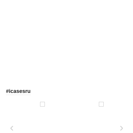
Picooc
#icasesru