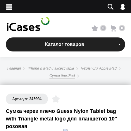
Вход
Регистрация
Сервисный центр
0
0
О магазине
Каталог товаров
Оплата и доставка
Главная
iPhone & iPad и аксессуары
Чехлы для Apple iPad
Адреса магазинов
Сумки для iPad
Вакансии
Артикул:
243994
+7 495 960-31-54
Сумка через плечо Guess Nylon Tablet bag
with Triangle metal logo для планшетов 10"
+7 800 500-31-47
розовая