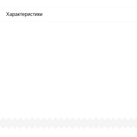
Характеристики
Почему люди выбирают
именно нас?
Все просто — мы сертифицированный
партнер известных мировых
производителей.