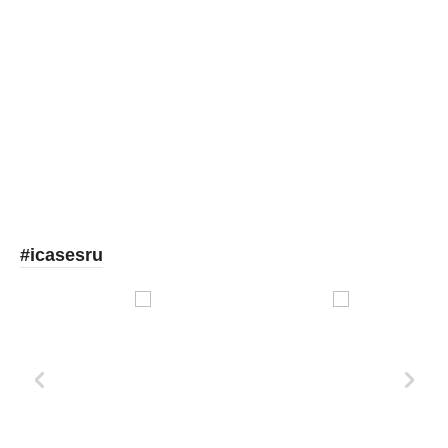
Picooc
#icasesru
Xd Design