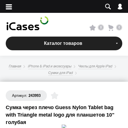
Вход
Регистрация
Сервисный центр
0
0
О магазине
Каталог товаров
Оплата и доставка
Главная
iPhone & iPad и аксессуары
Чехлы для Apple iPad
Адреса магазинов
Сумки для iPad
Вакансии
Артикул:
243993
Сумка через плечо Guess Nylon Tablet bag
+7 495 960-31-54
with Triangle metal logo для планшетов 10"
+7 800 500-31-47
голубая