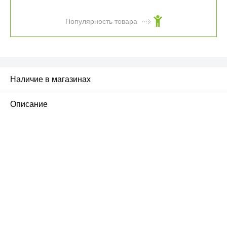
Популярность товара
Наличие в магазинах
Описание
ПЕРВЫЙ ОФИЦИАЛЬНЫЙ
РОЗНИЧНЫЙ МАГАЗИН
улица Барклая, дом 10, ТЦ «Вкусные сезоны»,
вывеска iCases