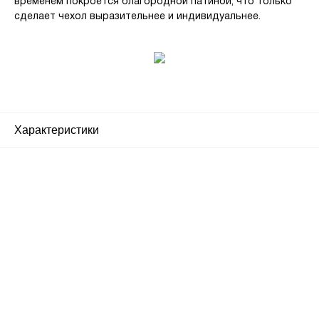
временем покроется благородной патиной, что только
сделает чехол выразительнее и индивидуальнее.
Характеристики
Почему люди выбирают
именно нас?
Все просто — мы сертифицированный
партнер известных мировых
производителей.