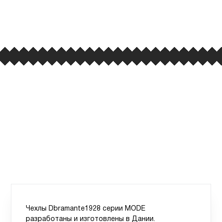
улица Барклая, дом 10, ТЦ «Вкусные сезоны»,
вывеска iCases
Чехлы Dbramante1928 серии MODE
разработаны и изготовлены в Дании.