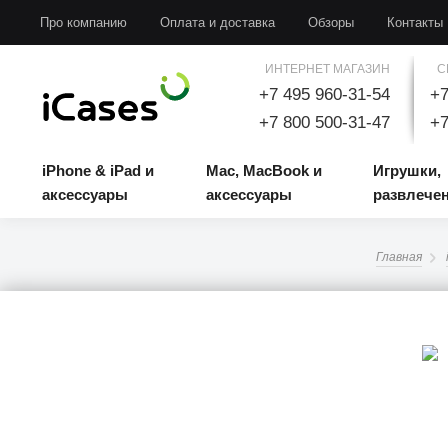
iPhone & iPad и аксессуары
Mac, MacBook и аксессуары
Игрушки, развлечени
Про компанию
Оплата и доставка
Обзоры
Контакты
ИНТЕРНЕТ МАГАЗИН
С
+7 495 960-31-54
+7
+7 800 500-31-47
+7
iPhone & iPad и
Mac, MacBook и
Игрушки,
аксессуары
аксессуары
развлече
Главная