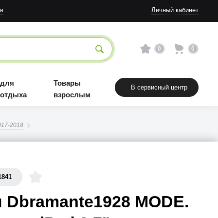
в
Личный кабинет
0
0
 для
Товары
В сервисный центр
 отдыха
взрослым
017-2018
1841
 Dbramante1928 MODE.