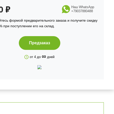
90
₽
Наш WhatsApp
+79037880488
тесь формой предварительного заказа и получите скидку
% при поступлении его на склад.
Предзаказ
∞
от 4 до
дней