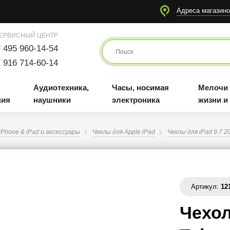
я
Аудиотехника, наушники
Часы, носимая электроника
Мелочи для жизни и отдыха
Адреса магазино
ЕРВИСНЫЙ ЦЕНТР
 495 960-14-54
 916 714-60-14
Аудиотехника,
Часы, носимая
Мелочи
ния
наушники
электроника
жизни и
iPhone & iPad и аксессуары
Чехлы для Apple iPad
Чехлы для iPad 9.7 2
Артикул:
12
Чехол