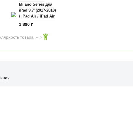
Milano Series для
iPad 9.7"(2017-2018)
/ iPad Air / iPad Air
2 розовый песок
1 890
₽
(Pink Sand)
улярность товара
зинах
ФИЦИАЛЬНЫЙ РОЗНИЧНЫ
лая, дом 10, ТЦ «Вкусные сезоны», выв