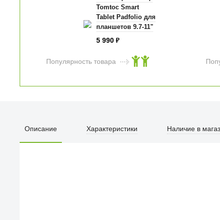
Tomtoc Smart
Tablet Padfolio для
планшетов 9.7-11"
чёрный (A06-
5 990
₽
002D01)
Популярность товара
Поп
Описание
Характеристики
Наличие в мага
ПЕРВЫЙ О
улица Барк