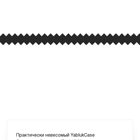
улица Барклая, дом 10, ТЦ «Вкусные сезоны»,
вывеска iCases
Практически невесомый YablukCase