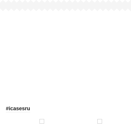
Picooc
#icasesru