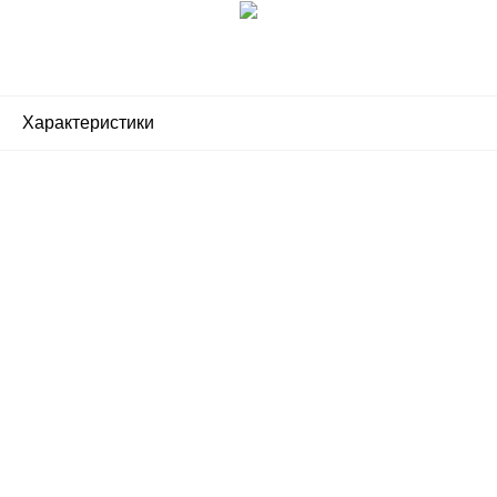
Характеристики
Почему люди выбирают
именно нас?
Все просто — мы сертифицированный
партнер известных мировых
производителей.