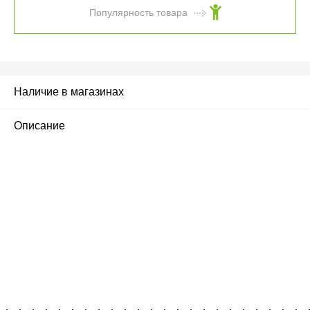
Популярность товара
Наличие в магазинах
Описание
ПЕРВЫЙ ОФИЦИАЛЬНЫЙ
РОЗНИЧНЫЙ МАГАЗИН
улица Барклая, дом 10, ТЦ «Вкусные сезоны»,
вывеска iCases