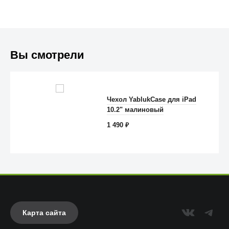
Вы смотрели
Чехол YablukCase для iPad
Anker
10.2" малиновый
1 490
₽
Карта сайта