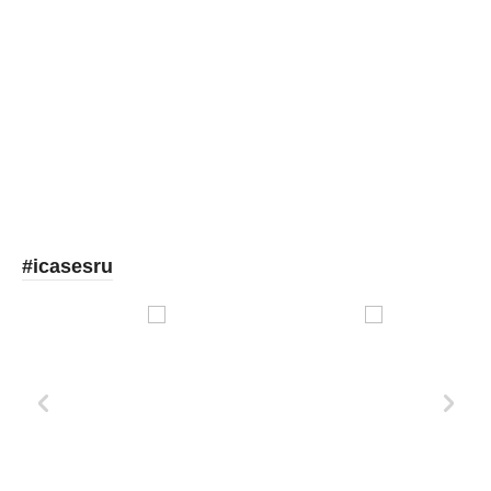
Picooc
#icasesru
Xd Design