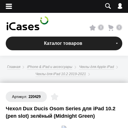
Вход
Регистрация
Сервисный центр
0
0
О магазине
Каталог товаров
Оплата и доставка
Главная
iPhone & iPad и аксессуары
Чехлы для Apple iPad
Адреса магазинов
Чехлы для iPad 10.2 2019-2021
Вакансии
Артикул:
220429
+7 495 960-31-54
Чехол Dux Ducis Osom Series для iPad 10.2
(pen slot) зелёный (Midnight Green)
+7 800 500-31-47