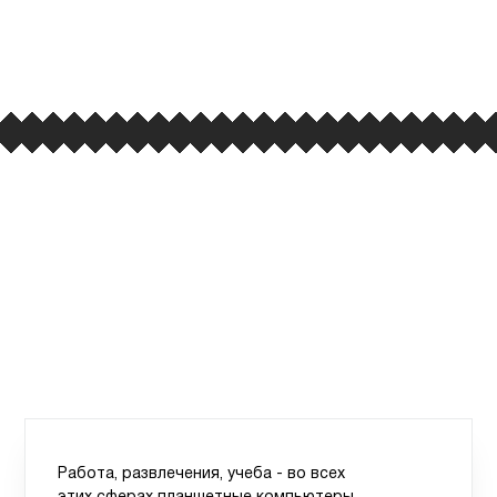
улица Барклая, дом 10, ТЦ «Вкусные сезоны»,
вывеска iCases
Работа, развлечения, учеба - во всех