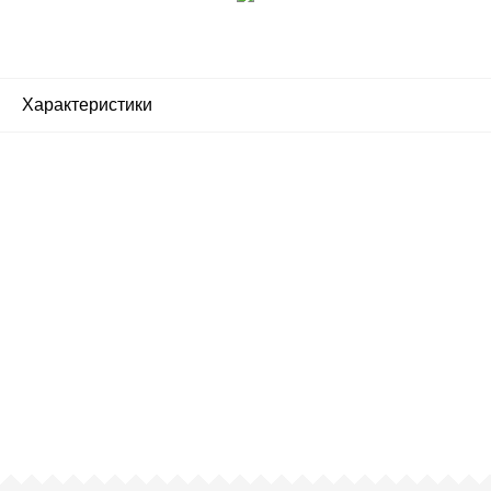
Характеристики
Почему люди выбирают
именно нас?
Все просто — мы сертифицированный
партнер известных мировых
производителей.