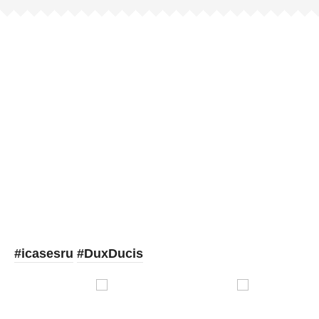
Picooc
#icasesru
#DuxDucis