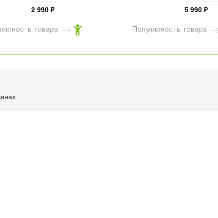
фиолетовый (B02-
Air 10.9 / i
2 990
5 990
₽
₽
006V01)
планшетов
чёрный (A
лярность товара
Популярность товара
005D01)
зинах
ФИЦИАЛЬНЫЙ РОЗНИЧНЫ
лая, дом 10, ТЦ «Вкусные сезоны», выв