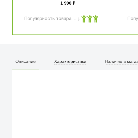
1 990
₽
Популярность товара
Попу
Описание
Характеристики
Наличие в мага
ПЕРВЫЙ О
улица Барк