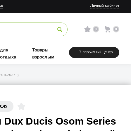
ов
Личный кабинет
0
0
 для
Товары
В сервисный центр
 отдыха
взрослым
2019-2021
0145
 Dux Ducis Osom Series