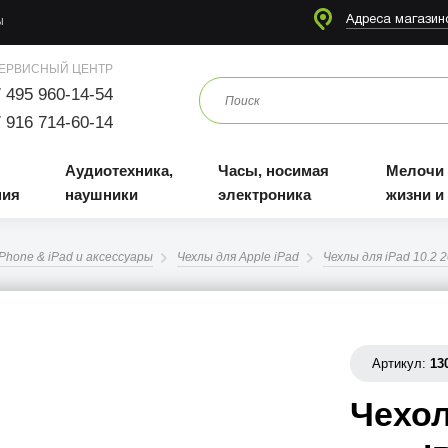
я
Аудиотехника, наушники
Часы, носимая электроника
Мелочи для жизни и отдыха
Адреса магазин
ы
ЕРВИСНЫЙ ЦЕНТР
 495 960-14-54
 916 714-60-14
Аудиотехника,
Часы, носимая
Мелочи
ния
наушники
электроника
жизни и
iPhone & iPad и аксессуары
Чехлы для Apple iPad
Чехлы для iPad 10.2 
Артикул:
13
Чехол