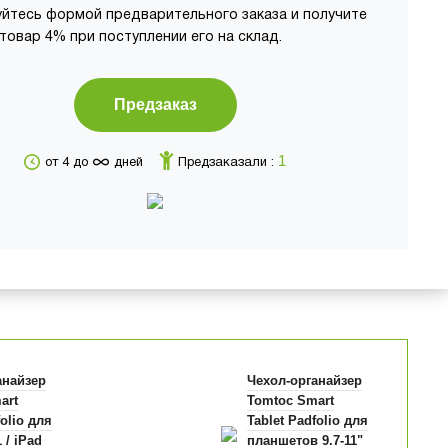
йтесь формой предварительного заказа и получите
 товар 4% при поступлении его на склад.
Предзаказ
∞
1
от 4 до
дней
Предзаказали :
анайзер
Чехол-органайзер
art
Tomtoc Smart
folio для
Tablet Padfolio для
 / iPad
планшетов 9.7-11"