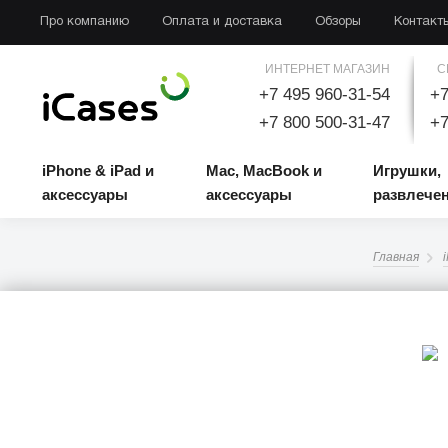
iPhone & iPad и аксессуары
Mac, MacBook и аксессуары
Игрушки, развлечени
Про компанию
Оплата и доставка
Обзоры
Контакт
ИНТЕРНЕТ МАГАЗИН
С
+7 495 960-31-54
+7
+7 800 500-31-47
+7
iPhone & iPad и
Mac, MacBook и
Игрушки,
аксессуары
аксессуары
развлече
Главная