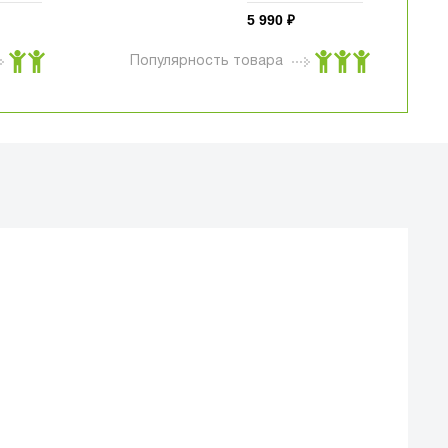
Pad 10.2 /
чёрный (A06-
5 990
₽
 до 11"
002D01)
06-
Популярность товара
Й МАГАЗИН
еска iCases