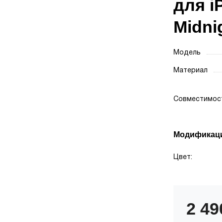
для i
Midni
Модель
Материал
Совместимо
Модификац
Цвет:
2 4