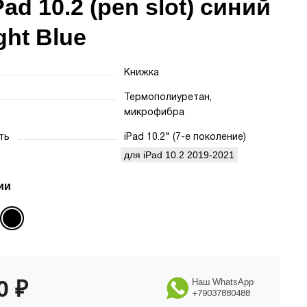
Pad 10.2 (pen slot) синий
ght Blue
Книжка
Термополиуретан,
микрофибра
сть
iPad 10.2" (7-е поколение)
для iPad 10.2 2019-2021
ии
90
₽
Наш WhatsApp
+79037880488