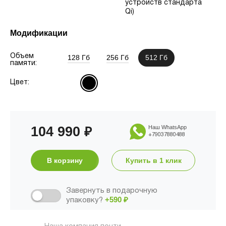
устройств стандарта
Qi)
Модификации
Объем
128 Гб
256 Гб
512 Гб
памяти:
Цвет:
104 990
Наш WhatsApp
₽
+79037880488
В корзину
Купить в 1 клик
Завернуть в подарочную
+590
₽
упаковку?