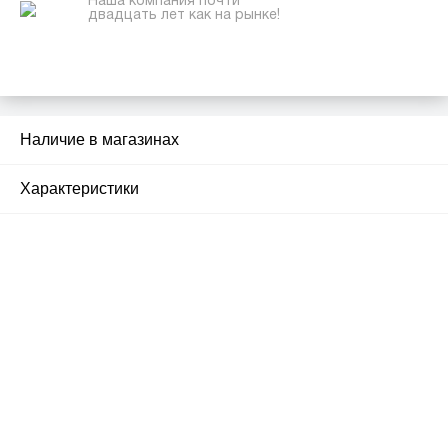
Наша компания почти
двадцать лет как на рынке!
Наличие в магазинах
1
Характеристики
Почему люди выбирают
именно нас?
Все просто — мы сертифицированный
партнер известных мировых
производителей.