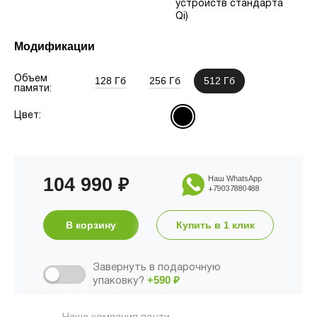
устройств стандарта
Qi)
Модификации
Объем
128 Гб
256 Гб
512 Гб
памяти:
Цвет:
104 990
Наш WhatsApp
₽
+79037880488
В корзину
Купить в 1 клик
Завернуть в подарочную
+590
₽
упаковку?