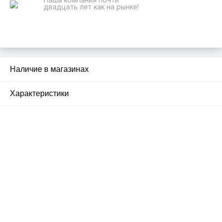
Наша компания почти
двадцать лет как на рынке!
Наличие в магазинах
1
Характеристики
Почему люди выбирают
именно нас?
Все просто — мы сертифицированный
партнер известных мировых
производителей.