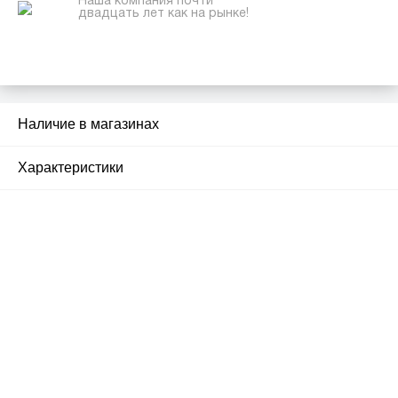
Наша компания почти
двадцать лет как на рынке!
Наличие в магазинах
2
Характеристики
Почему люди выбирают
именно нас?
Все просто — мы сертифицированный
партнер известных мировых
производителей.