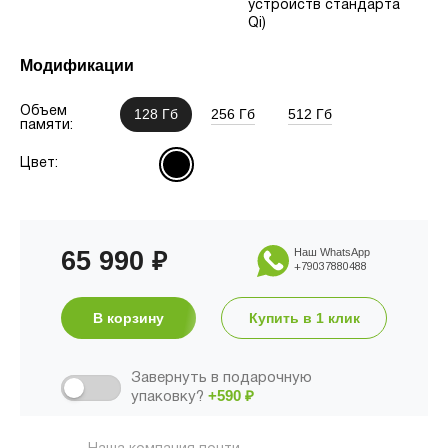
устройств стандарта
Qi)
Модификации
Объем
128 Гб
256 Гб
512 Гб
памяти:
Цвет:
65 990
Наш WhatsApp
₽
+79037880488
В корзину
Купить в 1 клик
Завернуть в подарочную
+590
₽
упаковку?