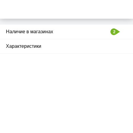
Наличие в магазинах
2
Характеристики
Почему люди выбирают
именно нас?
Все просто — мы сертифицированный
партнер известных мировых
производителей.