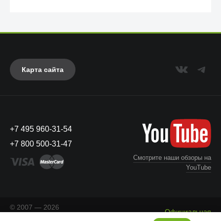
Карта сайта
+7 495 960-31-54
UAG
+7 800 500-31-47
Смотрите наши обзоры на
YouTube
© 2007 — 2026
Официальная
«Айкейсес»
. Все права
Что с моим заказом?
информация