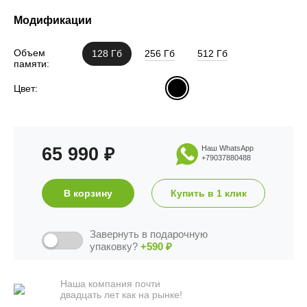
Модификации
Объем
128 Гб
256 Гб
512 Гб
памяти:
Цвет:
65 990
Наш WhatsApp
₽
+79037880488
В корзину
Купить в 1 клик
Завернуть в подарочную
упаковку?
+590
₽
Наша компания почти
двадцать лет как на рынке!