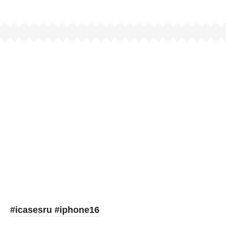
Picooc
#icasesru
#iphone16