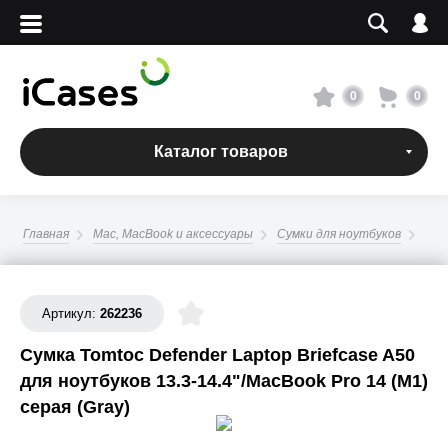
Вход
Регистрация
Сервисный центр
0
0
О магазине
Каталог товаров
Оплата и доставка
Главная
Mac, MacBook и аксессуары
Сумки для ноутбуков
Адреса магазинов
Вакансии
Артикул:
262236
Сумка Tomtoc Defender Laptop Briefcase A50
+7 495 960-31-54
для ноутбуков 13.3-14.4"/MacBook Pro 14 (M1)
серая (Gray)
+7 800 500-31-47