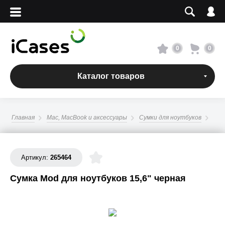
Вход
Регистрация
Сервисный центр
0
0
О магазине
Каталог товаров
Оплата и доставка
Главная
Mac, MacBook и аксессуары
Сумки для ноутбуков
Адреса магазинов
Вакансии
Артикул:
265464
Сумка Mod для ноутбуков 15,6" черная
+7 495 960-31-54
+7 800 500-31-47