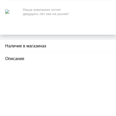
Наша компания почти
двадцать лет как на рынке!
Наличие в магазинах
2
Описание
ПЕРВЫЙ ОФИЦИАЛЬНЫЙ
РОЗНИЧНЫЙ МАГАЗИН
улица Барклая, дом 10, ТЦ «Вкусные сезоны»,
вывеска iCases