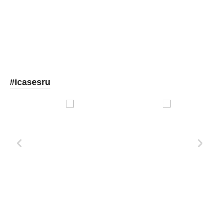
Picooc
#icasesru
Xd Design