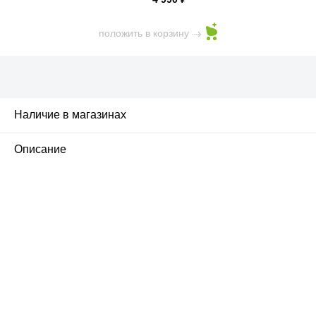
положить в корзину
Наличие в магазинах
2
Описание
ПЕРВЫЙ ОФИЦИАЛЬНЫЙ
РОЗНИЧНЫЙ МАГАЗИН
улица Барклая, дом 10, ТЦ «Вкусные сезоны»,
вывеска iCases