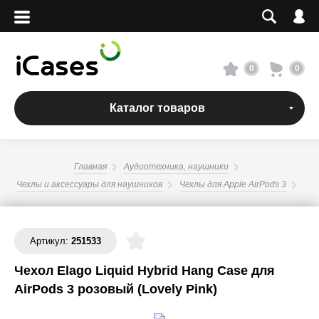
Вход
Регистрация
Сервисный центр
0
0
О магазине
Каталог товаров
Оплата и доставка
Главная
Аудиотехника, наушники
Адреса магазинов
Чехлы и аксессуары для наушников
Чехлы для Apple AirPods 3
Вакансии
Артикул:
251533
+7 495 960-31-54
Чехол Elago Liquid Hybrid Hang Case для
AirPods 3 розовый (Lovely Pink)
+7 800 500-31-47