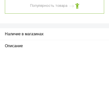
Популярность товара
Наличие в магазинах
Описание
ПЕРВЫЙ ОФИЦИАЛЬНЫЙ
РОЗНИЧНЫЙ МАГАЗИН
улица Барклая, дом 10, ТЦ «Вкусные сезоны»,
вывеска iCases