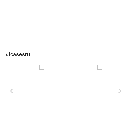
Picooc
#icasesru
Xd Design