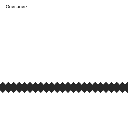
Описание
ПЕРВЫЙ ОФИЦИАЛЬНЫЙ
РОЗНИЧНЫЙ МАГАЗИН
улица Барклая, дом 10, ТЦ «Вкусные сезоны»,
вывеска iCases