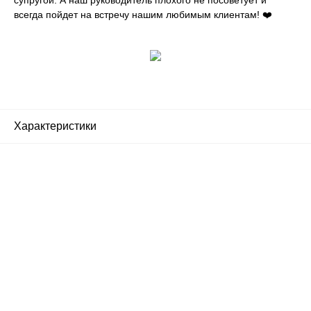
всегда пойдет на встречу нашим любимым клиентам! ❤️
Характеристики
Почему люди выбирают
именно нас?
Все просто — мы сертифицированный
партнер известных мировых
производителей.