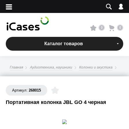
Вход
Регистрация
Сервисный центр
0
0
О магазине
Каталог товаров
Оплата и доставка
Главная
Аудиотехника, наушники
Колонки и акустика
Адреса магазинов
Вакансии
Артикул:
268015
Портативная колонка JBL GO 4 черная
+7 495 960-31-54
+7 800 500-31-47