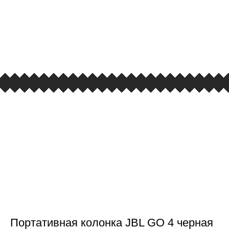
РОЗНИЧНЫЙ МАГАЗИН
улица Барклая, дом 10, ТЦ «Вкусные сезоны»,
вывеска iCases
Портативная колонка JBL GO 4 черная