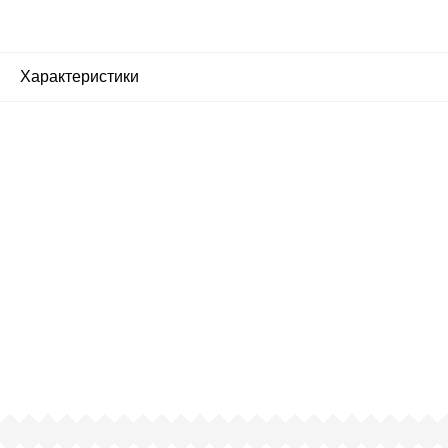
Характеристики
Почему люди выбирают
именно нас?
Все просто — мы сертифицированный
партнер известных мировых
производителей.