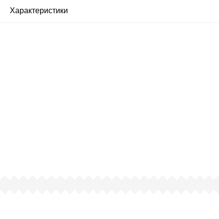
Характеристики
Почему люди выбирают
именно нас?
Все просто — мы сертифицированный
партнер известных мировых
производителей.