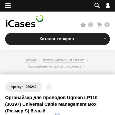
Вход
Регистрация
Сервисный центр
0
0
О магазине
Каталог товаров
Оплата и доставка
Главная
Мелочи для жизни и отдыха
Адреса магазинов
Органайзеры проводов и гаджетов
Вакансии
Артикул:
260242
+7 495 960-31-54
Органайзер для проводов Ugreen LP110
(30397) Universal Cable Management Box
+7 800 500-31-47
(Размер S) белый