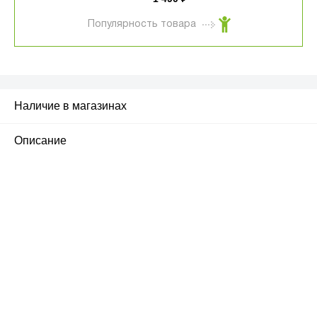
Популярность товара
Наличие в магазинах
Описание
ПЕРВЫЙ ОФИЦИАЛЬНЫЙ
РОЗНИЧНЫЙ МАГАЗИН
улица Барклая, дом 10, ТЦ «Вкусные сезоны»,
вывеска iCases