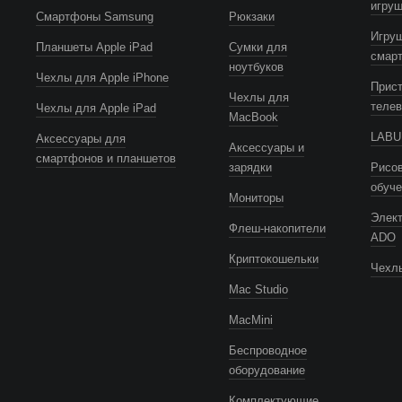
игру
Смартфоны Samsung
Рюкзаки
Игру
Планшеты Apple iPad
Сумки для
смар
ноутбуков
Чехлы для Apple iPhone
Прист
Чехлы для
телев
Чехлы для Apple iPad
MacBook
LABUB
Аксессуары для
Аксессуары и
смартфонов и планшетов
зарядки
Рисов
обуч
Мониторы
Элек
Флеш-накопители
ADO
Криптокошельки
Чехлы
Mac Studio
MacMini
Беспроводное
оборудование
Комплектующие