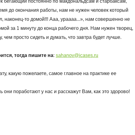
ек бегающий постоянно по макдональдсам и старбаксам,
мя до окончания работы, нам не нужен человек который
л, наконец-то домой!!! Ааа, ураааа...», нам совершенно не
мой за 1 минуту до конца рабочего дня. Нам нужен творец,
 чем просто сидеть и думать, что завтра будет лучше.
ится, тогда пишите на
:
sahanov@icases.ru
ту, какую пожелаете, самое главное на практике ее
ь они поработают у нас и расскажут Вам, как это здорово!