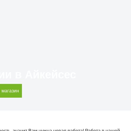
ии в Айкейсес
 магазин
вость, значит Вам нужна новая работа! Работа в нашей