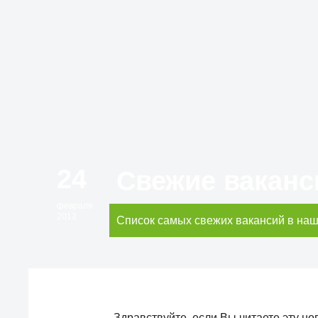
24
Свежие ваканс
февраля
2012
Список самых свежих вакансий в наш
Здравствуйте, если Вы читаете эту но