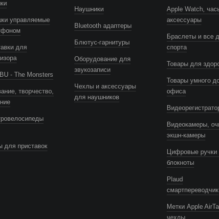
шки
Наушники
Apple Watch, час
шки управляемые
аксессуары
Bluetooth адаптеры
тфоном
Браслеты и все 
Блютус-гарнитуры
авки для
спорта
изора
Оборудование для
Товары для здор
звукозаписи
U - The Monsters
Товары умного д
Чехлы и аксессуары
ание, творчество,
офиса
для наушников
ение
Видеорегистрато
тровелосипеды
Видеокамеры, оч
экшн-камеры
 для приставок
Цифровые ручки 
блокноты
Plaud
смартпереводчик
Метки Apple AirTa
чехлы