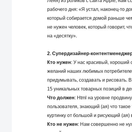
Леня) из роликов с сайта Apple, нам 
рабочего дня: «Я устал, наконец-то до
который собирается домой раньше чем
не нужен человек, который говорит, чт
на «десятку».
2. Супердизайнер-контентменеджер
Кто нужен
: У нас красивый, хороший 
желаний наших любимых потребителей.
придумывать, создавать и рисовать. 
15 уникальных товарных позиций в де
Что должен
: Html на уровне продвин
пользователя, знающий (ая) что тако
куртинку от большой и рисующий (ая)
Кто не нужен
: Нам совершенно не ну