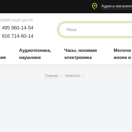
я
Аудиотехника, наушники
Часы, носимая электроника
Мелочи для жизни и отдыха
Адреса магазино
ЕРВИСНЫЙ ЦЕНТР
 495 960-14-54
 916 714-60-14
Аудиотехника,
Часы, носимая
Мелочи
ния
наушники
электроника
жизни и
Главная
Новости