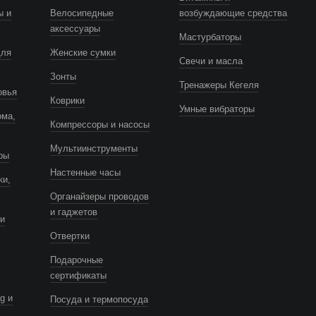
ы и
Велосипедные
возбуждающие средства
аксессуары
Мастурбаторы
для
Женские сумки
Свечи и масла
Зонты
Тренажеры Кегеля
овья
Коврики
Умные вибраторы
ома,
Компрессоры и насосы
Мультиинструменты
ры
Настенные часы
ки,
Органайзеры проводов
и гаджетов
и
Отвертки
Подарочные
сертификаты
g и
Посуда и термопосуда