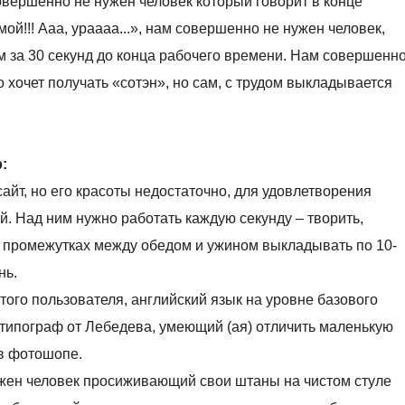
совершенно не нужен человек который говорит в конце
мой!!! Ааа, ураааа...», нам совершенно не нужен человек,
 за 30 секунд до конца рабочего времени. Нам совершенн
о хочет получать «сотэн», но сам, с трудом выкладывается
:
сайт, но его красоты недостаточно, для удовлетворения
 Над ним нужно работать каждую секунду – творить,
В промежутках между обедом и ужином выкладывать по 10-
нь.
утого пользователя, английский язык на уровне базового
е типограф от Лебедева, умеющий (ая) отличить маленькую
 в фотошопе.
жен человек просиживающий свои штаны на чистом стуле