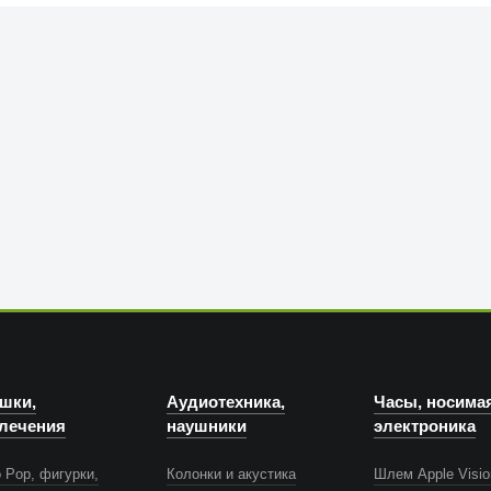
шки,
Аудиотехника,
Часы, носима
лечения
наушники
электроника
 Pop, фигурки,
Колонки и акустика
Шлем Apple Visio