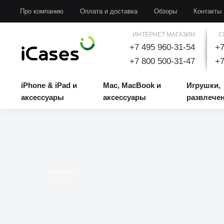
iPhone & iPad и аксессуары
Mac, MacBook и аксессуары
Игрушки, развлечени
Про компанию
Оплата и доставка
Обзоры
Контакты
ИНТЕРНЕТ МАГАЗИН
С
+7 495 960-31-54
+7
+7 800 500-31-47
+7
iPhone & iPad и
Mac, MacBook и
Игрушки,
аксессуары
аксессуары
развлече
Обратно