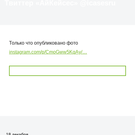
Твиттер «АйКейсес» ‏@icasesru
Только что опубликовано фото
instagram.com/p/CmoGww5KqAy/…
18 декабря