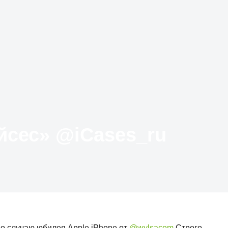
Твиттер «АйКейсес» ‏@iCases_ru
о случаю юбилея Apple iPhone от
@wylsacom
Строго