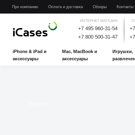
iPhone & iPad и аксессуары
Mac, MacBook и аксессуары
Игрушки, развлечени
Про компанию
Оплата и доставка
Обзоры
Контакты
ИНТЕРНЕТ МАГАЗИН
С
+7 495 960-31-54
+7
+7 800 500-31-47
+7
iPhone & iPad и
Mac, MacBook и
Игрушки,
аксессуары
аксессуары
развлече
Обратно