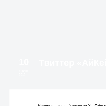
10
января
2017
Наверное, лучший ролик на YouTube п