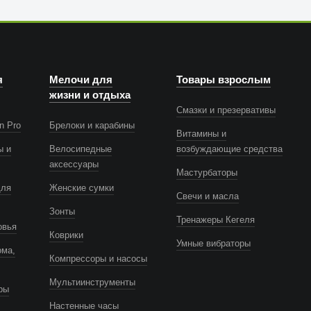
я
Мелочи для
Товары взрослым
жизни и отдыха
Смазки и презервативы
n Pro
Брелоки и карабины
Витамины и
ы и
Велосипедные
возбуждающие средства
аксессуары
Мастурбаторы
для
Женские сумки
Свечи и масла
Зонты
Тренажеры Кегеля
овья
Коврики
Умные вибраторы
ома,
Компрессоры и насосы
Мультиинструменты
ры
Настенные часы