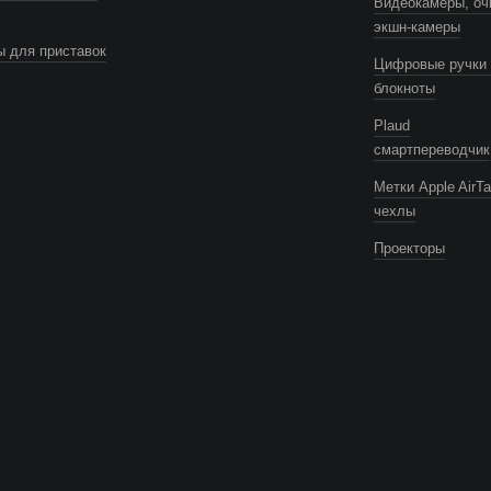
Видеокамеры, оч
экшн-камеры
 для приставок
Цифровые ручки 
блокноты
Plaud
смартпереводчик
Метки Apple AirTa
чехлы
Проекторы