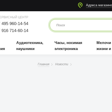
я
Аудиотехника, наушники
Часы, носимая электроника
Мелочи для жизни и отдыха
Адреса магазино
ЕРВИСНЫЙ ЦЕНТР
 495 960-14-54
 916 714-60-14
Аудиотехника,
Часы, носимая
Мелочи
ния
наушники
электроника
жизни и
Главная
Новости