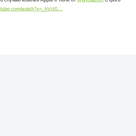
utube.com/watch?v=_hVctG…