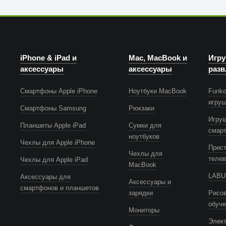
iPhone & iPad и
Mac, MacBook и
Игру
аксессуары
аксессуары
разв
Смартфоны Apple iPhone
Ноутбуки MacBook
Funko
игру
Смартфоны Samsung
Рюкзаки
Игру
Планшеты Apple iPad
Сумки для
смар
ноутбуков
Чехлы для Apple iPhone
Прист
Чехлы для
телев
Чехлы для Apple iPad
MacBook
LABUB
Аксессуары для
Аксессуары и
смартфонов и планшетов
зарядки
Рисов
обуч
Мониторы
Элек